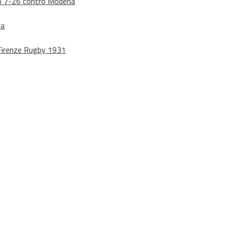
dono 7-26 contro Modena
na
o Firenze Rugby 1931