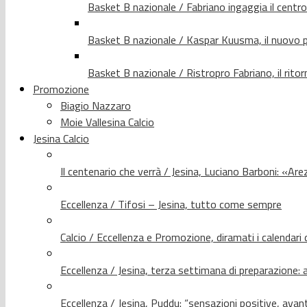
Basket B nazionale / Fabriano ingaggia il centr
Basket B nazionale / Kaspar Kuusma, il nuovo p
Basket B nazionale / Ristropro Fabriano, il rito
Promozione
Biagio Nazzaro
Moie Vallesina Calcio
Jesina Calcio
Il centenario che verrà / Jesina, Luciano Barboni: «Arez
Eccellenza / Tifosi – Jesina, tutto come sempre
Calcio / Eccellenza e Promozione, diramati i calendari d
Eccellenza / Jesina, terza settimana di preparazione: 
Eccellenza / Jesina, Puddu: “sensazioni positive, avant