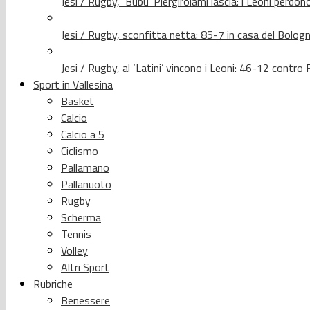
Jesi / Rugby, ‘Bubu’ Piergirolami lascia: i Leoni per
Jesi / Rugby, sconfitta netta: 85-7 in casa del Bolog
Jesi / Rugby, al ‘Latini’ vincono i Leoni: 46-12 contr
Sport in Vallesina
Basket
Calcio
Calcio a 5
Ciclismo
Pallamano
Pallanuoto
Rugby
Scherma
Tennis
Volley
Altri Sport
Rubriche
Benessere