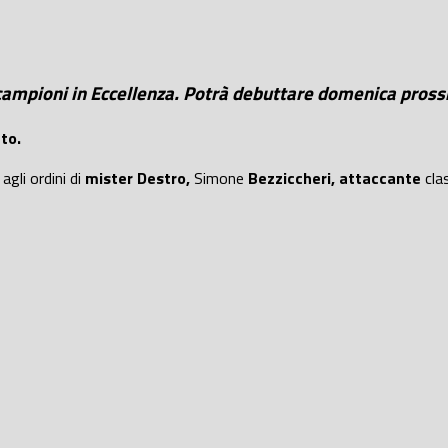
e campioni in Eccellenza. Potrà debuttare domenica pros
to.
gli ordini di
mister Destro,
Simone
Bezziccheri, attaccante
cla