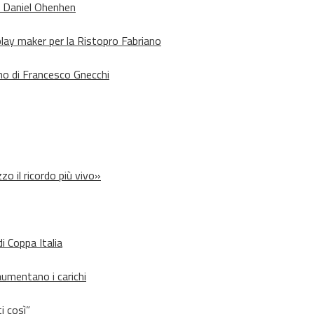
o Daniel Ohenhen
lay maker per la Ristopro Fabriano
rno di Francesco Gnecchi
zo il ricordo più vivo»
i Coppa Italia
aumentano i carichi
i così”