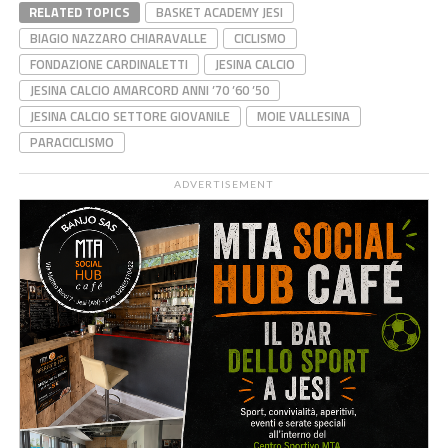
RELATED TOPICS
BASKET ACADEMY JESI
BIAGIO NAZZARO CHIARAVALLE
CICLISMO
FONDAZIONE CARDINALETTI
JESINA CALCIO
JESINA CALCIO AMARCORD ANNI ’70 ’60 ’50
JESINA CALCIO SETTORE GIOVANILE
MOIE VALLESINA
PARACICLISMO
ADVERTISEMENT