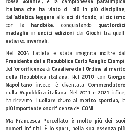
rossa volante
”, è la
campionessa paralimpica
italiana che ha vinto di più in più discipline
,
dall’
atletica leggera
allo
sci di fondo
, al
ciclismo
con la
handbike
, conquistando
quattordici
medaglie
in
undici edizioni
dei
Giochi
tra quelli
estivi
ed
invernali
.
Nel
2004
l’atleta è stata insignita inoltre dal
Presidente della Repubblica Carlo Azeglio Ciampi
,
dell’
onorificenza
di
Cavaliere dell’Ordine al merito
della Repubblica italiana
. Nel
2010
, con
Giorgio
Napolitano
invece, è diventata
Commendatore
della Repubblica italiana
. Nel
2011
e
2021
infine,
ha ricevuto il
Collare d’Oro al merito sportivo
, la
più importante onorificenza
del
CONI
.
Ma Francesca Porcellato è molto più dei suoi
numeri infiniti. È lo sport, nella sua essenza più