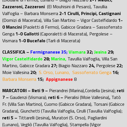
Zazzeroni, Zazzeroni
(El Mouhisini di Pesaro), Tavullia
Valfoglia – Barbara Monserra
2-1 Cirulli, Principi, Castignani
(Domizi di Macerata), Villa San Martino – Vigor Castelfidardo
1-
0 Mancini
(Paoletti di Fermo), Gabicce Gradara – Sassoferrato
Genga
1-0 Gallotti
(Caporaletti di Macerata), Pergolese –
Vismara
1-0 Bucefalo
(Tarli di Macerata)
CLASSIFICA –
Fermignanese 35;
Vismara
32;
Jesina
29;
Vigor
Castelfidardo
28;
Marina,
T
avullia Valfoglia, Villa San
Martino, Gabicce Gradara
27;
Biagio Nazzaro
24,
Pergolese
22;
Moie Vallesina
20;
S. Orso, Lunano, Sassoferrato Genga
16;
Barbara Monserra
15;
Appignanese
8
MARCATORI – Reti 9 –
Pierandrei (Marina),Cordella (Jesina);
reti
7 –
Gaudenzi (Vismara);
reti 6 –
Pieralisi (Moie Vallesina)
,
Tatò
Fr. (Villa San Martino), Cuomo (Gabicce Gradara), Torsani (Gabicce
Gradara), Giunchetti (Tavullia Valfoglia, Cirulli (Tavullia Valfoglia);
reti 5 –
Tittarelli (Jesina)
,
Muratori (S. Orso), Pagliardini
(Lunano), Vegliò (Tavullia Valfoglia), Stampella (Vigor