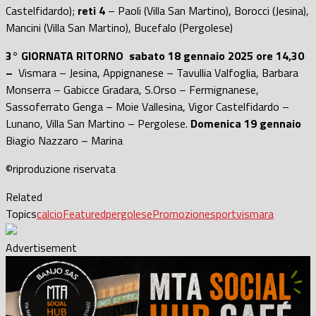
Castelfidardo);
reti 4
– Paoli (Villa San Martino), Borocci (Jesina),
Mancini (Villa San Martino), Bucefalo (Pergolese)
3° GIORNATA RITORNO sabato 18 gennaio 2025 ore 14,30
–
Vismara – Jesina, Appignanese – Tavullia Valfoglia, Barbara
Monserra – Gabicce Gradara, S.Orso – Fermignanese,
Sassoferrato Genga – Moie Vallesina, Vigor Castelfidardo –
Lunano, Villa San Martino – Pergolese.
Domenica 19 gennaio
Biagio Nazzaro – Marina
©riproduzione riservata
Related
Topics
calcio
Featured
pergolese
Promozione
sport
vismara
Advertisement