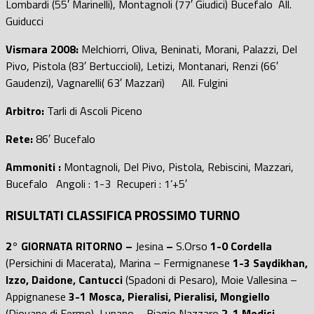
Lombardi (55′ Marinelli), Montagnoli (77′ Giudici) Bucefalo All.
Guiducci
Vismara 2008:
Melchiorri, Oliva, Beninati, Morani, Palazzi, Del
Pivo, Pistola (83′ Bertuccioli), Letizi, Montanari, Renzi (66′
Gaudenzi), Vagnarelli( 63′ Mazzari) All. Fulgini
Arbitro:
Tarli di Ascoli Piceno
Rete:
86′ Bucefalo
Ammoniti :
Montagnoli, Del Pivo, Pistola, Rebiscini, Mazzari,
Bucefalo Angoli : 1-3 Recuperi : 1’+5′
RISULTATI CLASSIFICA PROSSIMO TURNO
2° GIORNATA RITORNO –
Jesina
–
S.Orso
1-0
Cordella
(Persichini di Macerata), Marina – Fermignanese
1-3 Saydikhan,
Izzo, Daidone, Cantucci
(Spadoni di Pesaro), Moie Vallesina –
Appignanese
3-1 Mosca, Pieralisi, Pieralisi, Mongiello
(Diouane di Fermo), Lunano – Biagio Nazzaro
2-1 Medici,