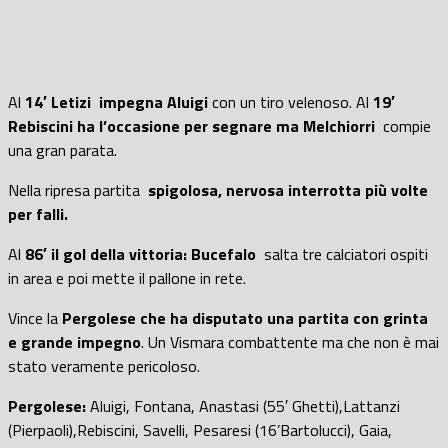
Al
14′ Letizi impegna Aluigi
con un tiro velenoso. Al
19′
Rebiscini ha l’occasione per segnare ma Melchiorri
compie
una gran parata.
Nella ripresa partita
spigolosa, nervosa interrotta più volte
per falli.
Al
86′ il gol della vittoria: Bucefalo
salta tre calciatori ospiti
in area e poi mette il pallone in rete.
Vince la
Pergolese che ha disputato una partita con grinta
e grande impegno
. Un Vismara combattente ma che non è mai
stato veramente pericoloso.
Pergolese:
Aluigi, Fontana, Anastasi (55′ Ghetti),Lattanzi
(Pierpaoli),Rebiscini, Savelli, Pesaresi (16’Bartolucci), Gaia,