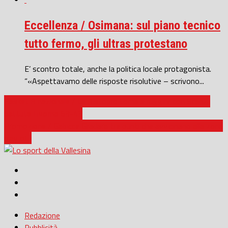
Eccellenza / Osimana: sul piano tecnico
tutto fermo, gli ultras protestano
E’ scontro totale, anche la politica locale protagonista.
“«Aspettavamo delle risposte risolutive – scrivono...
Basket B nazionale / La Ristopro torna a ruggire con Scanzi:
battuta Livorno 63-43
Promozione / Gabicce Gradara tre punti che avvicinano alla zona
play off
Redazione
Pubblicità