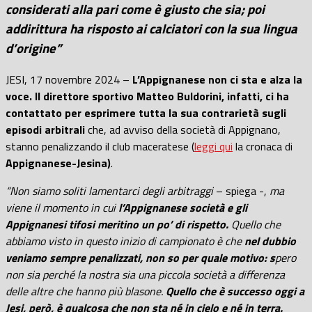
considerati alla pari come è giusto che sia; poi
addirittura ha risposto ai calciatori con la sua lingua
d’origine”
JESI, 17 novembre 2024 –
L’Appignanese non ci sta e alza la
voce. Il direttore sportivo Matteo Buldorini, infatti, ci ha
contattato per esprimere tutta la sua contrarietà sugli
episodi arbitrali
che, ad avviso della società di Appignano,
stanno penalizzando il club maceratese (
leggi qui
la cronaca di
Appignanese-Jesina)
.
“Non siamo soliti lamentarci degli arbitraggi
– spiega -,
ma
viene il momento in cui
l’Appignanese società e gli
Appignanesi tifosi meritino un po’ di rispetto.
Quello che
abbiamo visto in questo inizio di campionato è che
nel dubbio
veniamo sempre penalizzati, non so per quale motivo: s
pero
non sia perché la nostra sia una piccola società a differenza
delle altre che hanno più blasone.
Quello che è successo oggi a
Jesi, però, è qualcosa che non sta né in cielo e né in terra.