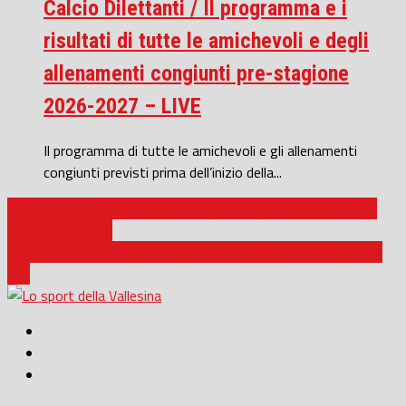
Calcio Dilettanti / Il programma e i
risultati di tutte le amichevoli e degli
allenamenti congiunti pre-stagione
2026-2027 – LIVE
Il programma di tutte le amichevoli e gli allenamenti
congiunti previsti prima dell’inizio della...
Calcio Serie D / Lonardo gol, la Vigor Senigallia cade contro la
Sambenedettese
Serie C Femminile / Jesina Aurora, che batosta! Il Trento vince
7-2