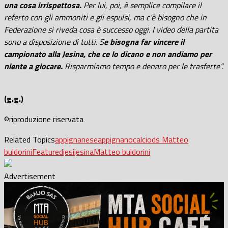
una cosa irrispettosa.
Per lui, poi, è semplice compilare il
referto con gli ammoniti e gli espulsi, ma c’è bisogno che in
Federazione si riveda cosa è successo oggi. I video della partita
sono a disposizione di tutti. S
e bisogna far vincere il
campionato alla Jesina, che ce lo dicano e non andiamo per
niente a giocare.
Risparmiamo tempo e denaro per le trasferte”.
(g.g.)
©riproduzione riservata
Related Topics
appignanese
appignano
calcio
ds Matteo
buldorini
Featured
jesi
jesina
Matteo buldorini
Advertisement