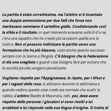
La partita è stata correttissima, ma l’arbitro si è inventato
una doppia ammonizione per due falli che forse non
meritavano nemmeno il cartellino giallo. Condizionando così
la sfida e il risultato:
in quel momento eravamo sullo 0-0 e se
c’era una squadra che ha creato più occasioni quella era la
nostra.
Non si possono indirizzare le partite verso una
formazione che ha più blasone,
visto anche quanto successo
sempre con la Jesina a Pergola.
C’è bisogno che la Federazione
si dia una svegliata
e guardi cosa bisogna fare per evitare che
le società piccole vengano penalizzate.
Vogliamo rispetto per l’Appignanese, lo ripeto, per i tifosi e
per i ragazzi della rosa
: si allenano durante la settimana e
quando vedono queste cose credo sia normale che scatti la
rabbia.
L’arbitro
(Bardhi di Macerata, ndr)
,
poi, deve avere
rispetto delle persone: i giocatori si sono rivolti a lui
arrabbiati e lui risponde nella sua lingua d’origine. Si tratta di