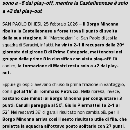
sono a -6 dai play-off, mentre la Castelleonese è solo
a +2 dai play-out
SAN PAOLO DI JESI, 25 febbraio 2026 –
Il Borgo Minonna
ribalta la Castelleonese e forse trova il punto di svolta
della sua stagione.
Al “Marchegiani” di San Paolo di Jesi la
squadra di Saracini, infatti,
ha vinto 2-1 il recupero della 20^
giornata del girone B di Prima Categoria, mettendosi nel
gruppo delle prime 8 in classifica con vista play-off
. Di
contro,
la formazione di Mastri resta solo a +2 dai play-
out.
Eppure gli ospiti avevano chiuso la prima frazione in vantaggio,
con il
gol al 18′ di Tommaso Petrucci.
Nella ripresa, invece,
bastano due minuti al Borgo Minonna per conquistare i 3
punti: Canulli pareggia al 50′, Giulio Piermattei fa 2-1 al
52′
. Nei restanti 38′ di gara il risultato non cambia più:
per il
Borgo Minonna arriva così il sesto risultato utile di fila, che
proietta la squadra all’ottavo posto solitario con 27 punti,