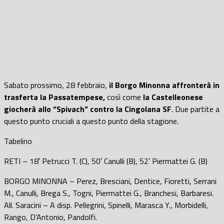
Sabato prossimo, 28 febbraio,
il Borgo Minonna affronterà in
trasferta la Passatempese,
così come
la Castelleonese
giocherà allo “Spivach” contro la Cingolana SF
. Due partite a
questo punto cruciali a questo punto della stagione.
Tabelino
RETI – 18′ Petrucci T. (C), 50′ Canulli (B), 52′ Piermattei G. (B)
BORGO MINONNA – Perez, Bresciani, Dentice, Fioretti, Serrani
M., Canulli, Brega S., Togni, Piermattei G., Branchesi, Barbaresi.
All. Saracini – A disp. Pellegrini, Spinelli, Marasca Y., Morbidelli,
Rango, D’Antonio, Pandolfi.