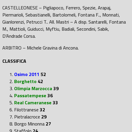
CASTELLEONESE – Pigliapoco, Ferrero, Spezie, Arapaj,
Piermarioli, Sebastianelli, Bartolomeli, Fontana F.., Monnati,
Gianlorenzi, Petrucci T.. All. Mastri – A disp. Santarelli, Fontana
M., Mattioli, Guiducci, Myftiu, Badiali, Secondini, Sabik,
D’Andrade Corsa.
ARBITRO – Michele Gravina di Ancona.
CLASSIFICA
Osimo 2011
52
Borghetto
42
Olimpia Marzocca
39
Passatempese
36
Real Cameranese
33
Filottranese
32
Pietralacroce
29
Borgo Minonna
27
Staffolo
24