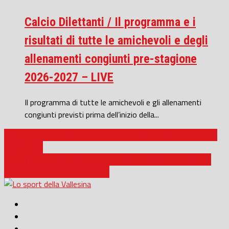
Calcio Dilettanti / Il programma e i
risultati di tutte le amichevoli e degli
allenamenti congiunti pre-stagione
2026-2027 – LIVE
Il programma di tutte le amichevoli e gli allenamenti
congiunti previsti prima dell’inizio della...
Terza Categoria / Il racconto della diciannovesima giornata dei
gironi C e D
Calcio / Juniores Provinciale 25-26, risultati e marcatori delle
partite tra il 21 e il 22 febbraio