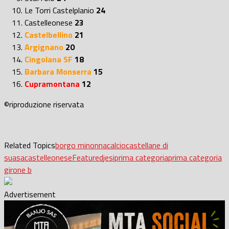
Le Torri Castelplanio
24
Castelleonese
23
Castelbellino
21
Argignano
20
Cingolana SF
18
Barbara Monserra
15
Cupramontana
12
©riproduzione riservata
Related Topics
borgo minonna
calcio
castellane di
suasa
castelleonese
Featured
jesi
prima categoria
prima categoria
girone b
Advertisement