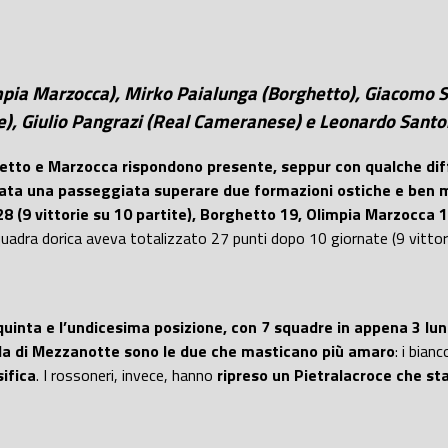
Olimpia Marzocca), Mirko Paialunga (Borghetto), Giacomo 
ce), Giulio Pangrazi (Real Cameranese) e Leonardo Santo
tto e Marzocca rispondono presente, seppur con qualche diff
è stata una passeggiata superare due formazioni ostiche e ben
8 (9 vittorie su 10 partite), Borghetto 19, Olimpia Marzocca 
squadra dorica aveva totalizzato 27 punti dopo 10 giornate (9 vittor
 quinta e l’undicesima posizione, con 7 squadre in appena 3 lu
lla di Mezzanotte sono le due che masticano più amaro
: i bian
sifica
. I rossoneri, invece, hanno
ripreso un Pietralacroce che st