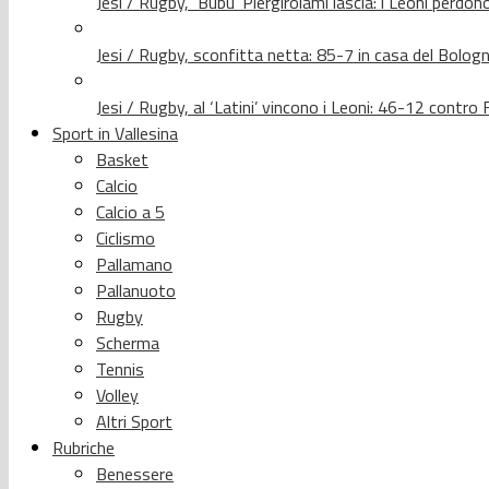
Jesi / Rugby, ‘Bubu’ Piergirolami lascia: i Leoni per
Jesi / Rugby, sconfitta netta: 85-7 in casa del Bolog
Jesi / Rugby, al ‘Latini’ vincono i Leoni: 46-12 contr
Sport in Vallesina
Basket
Calcio
Calcio a 5
Ciclismo
Pallamano
Pallanuoto
Rugby
Scherma
Tennis
Volley
Altri Sport
Rubriche
Benessere