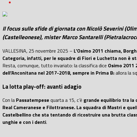
Il focus sulle sfide di giornata con Nicolò Severini (
(Castelleonese), mister Marco Santarelli (Pietralacro
VALLESINA, 25 novembre 2025 –
L’Osimo 2011 chiama, Borghe
Categoria, infatti, per le squadre di Fiori e Luchetta non 
Resta, comunque, tutto invariato: la classifica dice
Osimo 2011 2
dell’Anconitana nel 2017-2018, sempre in Prima B:
allora la 
La lotta play-off: avanti adagio
Con la
Passatempese
quarta a 15, c’è
grande equilibrio tra la
Real Cameranese e Filottranese. La squadra di Mastri e que
Castelbellino che sta tentando di ricostruire una brutta clas
unghie e con i denti
.