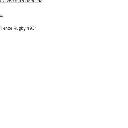
dono 7-26 contro Modena
na
o Firenze Rugby 1931