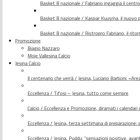
Basket B nazionale / Fabriano ingaggia il centr
Basket B nazionale / Kaspar Kuusma, il nuovo p
Basket B nazionale / Ristropro Fabriano, il rito
Promozione
Biagio Nazzaro
Moie Vallesina Calcio
Jesina Calcio
Il centenario che verrà / Jesina, Luciano Barboni: «Arez
Eccellenza / Tifosi – Jesina, tutto come sempre
Calcio / Eccellenza e Promozione, diramati i calendari d
Eccellenza / Jesina, terza settimana di preparazione: 
Eccellenza / Jesina, Puddu: “sensazioni positive, avant