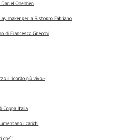
o Daniel Ohenhen
lay maker per la Ristopro Fabriano
rno di Francesco Gnecchi
zo il ricordo più vivo»
i Coppa Italia
aumentano i carichi
i così”