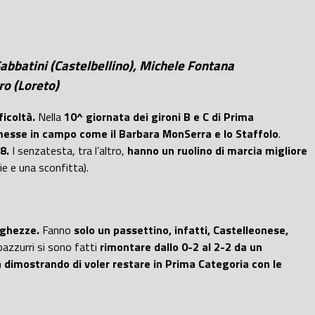
Sabbatini (Castelbellino), Michele Fontana
ro (Loreto)
icoltà.
Nella
10^ giornata dei gironi B e C di Prima
 messe in campo come il Barbara MonSerra e lo Staffolo
.
18.
I senzatesta, tra l’altro,
hanno un ruolino di marcia migliore
ie e una sconfitta).
nghezze.
Fanno
solo un passettino, infatti, Castelleonese,
coazzurri si sono fatti
rimontare dallo 0-2 al 2-2 da un
a dimostrando di voler restare in Prima Categoria con le