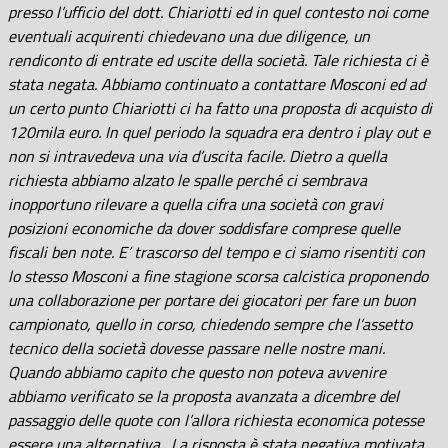
presso l’ufficio del dott. Chiariotti ed in quel contesto noi come
eventuali acquirenti chiedevano una due diligence, un
rendiconto di entrate ed uscite della società. Tale richiesta ci è
stata negata. Abbiamo continuato a contattare Mosconi ed ad
un certo punto Chiariotti ci ha fatto una proposta di acquisto di
120mila euro. In quel periodo la squadra era dentro i play out e
non si intravedeva una via d’uscita facile. Dietro a quella
richiesta abbiamo alzato le spalle perché ci sembrava
inopportuno rilevare a quella cifra una società con gravi
posizioni economiche da dover soddisfare comprese quelle
fiscali ben note. E’ trascorso del tempo e ci siamo risentiti con
lo stesso Mosconi a fine stagione scorsa calcistica proponendo
una collaborazione per portare dei giocatori per fare un buon
campionato, quello in corso, chiedendo sempre che l’assetto
tecnico della società dovesse passare nelle nostre mani.
Quando abbiamo capito che questo non poteva avvenire
abbiamo verificato se la proposta avanzata a dicembre del
passaggio delle quote con l’allora richiesta economica potesse
essere una alternativa. La risposta è stata negativa motivata