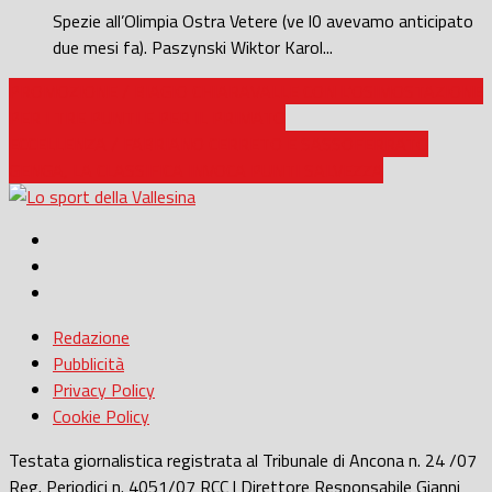
Spezie all’Olimpia Ostra Vetere (ve l0 avevamo anticipato
due mesi fa). Paszynski Wiktor Karol...
PROMOZIONE / BIAGIO CHIARAVALLE CON L’OSIMOSTAZIONE
PER I TRE PUNTI E PER IL PRIMATO
ECCELLENZA / FABRIANO CERRETO E SASSOFERRATO
GENGA, LA CLASSIFICA INVOCA PUNTI SALVEZZA
Redazione
Pubblicità
Privacy Policy
Cookie Policy
Testata giornalistica registrata al Tribunale di Ancona n. 24 /07
Reg. Periodici n. 4051/07 RCC | Direttore Responsabile Gianni