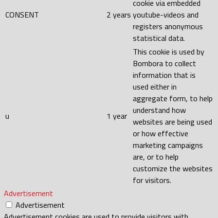
cookie via embedded
CONSENT
2 years
youtube-videos and
registers anonymous
statistical data.
This cookie is used by
Bombora to collect
information that is
used either in
aggregate form, to help
understand how
u
1 year
websites are being used
or how effective
marketing campaigns
are, or to help
customize the websites
for visitors.
Advertisement
Advertisement
Advertisement cookies are used to provide visitors with