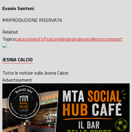
Evasio Santoni
©RIPRODUZIONE RISERVATA
Related
Topics
calcio
chiariotti
Featured
jesi
jesina
leoncelli
mosconi
sport
JESINA CALCIO
Tutte le notizie sulla Jesina Calcio
Advertisement