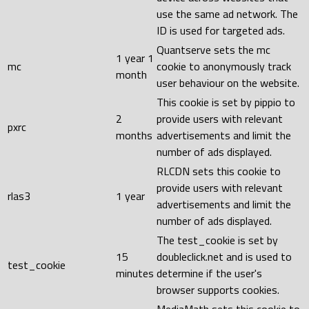
use the same ad network. The
ID is used for targeted ads.
Quantserve sets the mc
1 year 1
mc
cookie to anonymously track
month
user behaviour on the website.
This cookie is set by pippio to
2
provide users with relevant
pxrc
months
advertisements and limit the
number of ads displayed.
RLCDN sets this cookie to
provide users with relevant
rlas3
1 year
advertisements and limit the
number of ads displayed.
The test_cookie is set by
15
doubleclick.net and is used to
test_cookie
minutes
determine if the user's
browser supports cookies.
MediaMath sets this cookie to