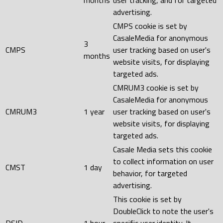
advertising.
CMPS cookie is set by
CasaleMedia for anonymous
3
CMPS
user tracking based on user's
months
website visits, for displaying
targeted ads.
CMRUM3 cookie is set by
CasaleMedia for anonymous
CMRUM3
1 year
user tracking based on user's
website visits, for displaying
targeted ads.
Casale Media sets this cookie
to collect information on user
CMST
1 day
behavior, for targeted
advertising.
This cookie is set by
DoubleClick to note the user's
DSID
1 hour
specific user identity. It