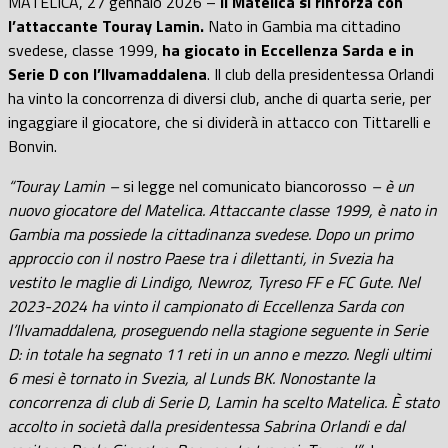
MATELICA, 27 gennaio 2026 –
Il Matelica si rinforza con
l’attaccante Touray Lamin.
Nato in Gambia ma cittadino
svedese, classe 1999,
ha giocato in Eccellenza Sarda e in
Serie D con l’Ilvamaddalena
. Il club della presidentessa Orlandi
ha vinto la concorrenza di diversi club, anche di quarta serie, per
ingaggiare il giocatore, che si dividerà in attacco con Tittarelli e
Bonvin.
“Touray Lamin –
si legge nel comunicato biancorosso
– è un
nuovo giocatore del Matelica. Attaccante classe 1999, è nato in
Gambia ma possiede la cittadinanza svedese. Dopo un primo
approccio con il nostro Paese tra i dilettanti, in Svezia ha
vestito le maglie di Lindigo, Newroz, Tyreso FF e FC Gute. Nel
2023-2024 ha vinto il campionato di Eccellenza Sarda con
l’Ilvamaddalena, proseguendo nella stagione seguente in Serie
D: in totale ha segnato 11 reti in un anno e mezzo. Negli ultimi
6 mesi è tornato in Svezia, al Lunds BK. Nonostante la
concorrenza di club di Serie D, Lamin ha scelto Matelica. È stato
accolto in società dalla presidentessa Sabrina Orlandi e dal