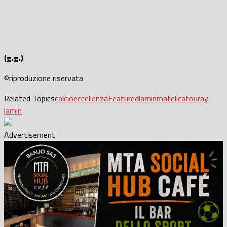
(g.g.)
©riproduzione riservata
Related Topics
calcio
eccellenza
Featured
lamin
matelica
touray
lamin
Advertisement