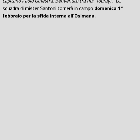
capitano Paolo Ginestra. Benvenuto tra noi, Touray!”.
La
squadra di mister Santoni tornerà in campo
domenica 1°
febbraio per la sfida interna all’Osimana.