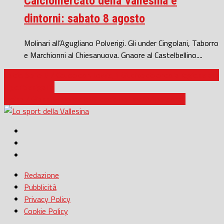
Calciomercato della Vallesina e
dintorni: sabato 8 agosto
Molinari all’Agugliano Polverigi. Gli under Cingolani, Taborro
e Marchionni al Chiesanuova. Gnaore al Castelbellino....
Calcio Serie D / Causa con Lewis, il Giudice dà ancora ragione alla
Vigor Senigallia
Jesina / Gianni Giampaoletti lascia per motivi personali
Redazione
Pubblicità
Privacy Policy
Cookie Policy