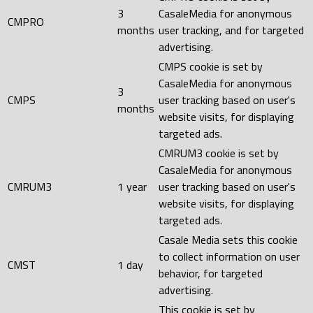
3
CasaleMedia for anonymous
CMPRO
months
user tracking, and for targeted
advertising.
CMPS cookie is set by
CasaleMedia for anonymous
3
CMPS
user tracking based on user's
months
website visits, for displaying
targeted ads.
CMRUM3 cookie is set by
CasaleMedia for anonymous
CMRUM3
1 year
user tracking based on user's
website visits, for displaying
targeted ads.
Casale Media sets this cookie
to collect information on user
CMST
1 day
behavior, for targeted
advertising.
This cookie is set by