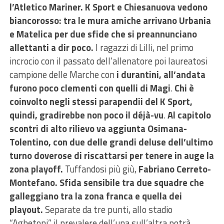
l’Atletico Mariner.
K Sport e Chiesanuova vedono
biancorosso: tra le mura amiche arrivano Urbania
e Matelica per due sfide che si preannunciano
allettanti a dir poco.
I ragazzi di Lilli, nel primo
incrocio con il passato dell’allenatore poi laureatosi
campione delle Marche con
i durantini, all’andata
furono poco clementi con quelli di Magi
.
Chi è
coinvolto negli stessi parapendii del K Sport,
quindi, gradirebbe non poco il déjà-vu
.
Al capitolo
scontri di alto rilievo va aggiunta Osimana-
Tolentino, con due delle grandi deluse dell’ultimo
turno doverose di riscattarsi per tenere in auge la
zona playoff.
Tuffandosi più giù,
Fabriano Cerreto-
Montefano.
Sfida sensibile tra due squadre che
galleggiano tra la zona franca e quella dei
playout.
Separate da tre punti, allo stadio
“Aghetoni” il prevalere dell’una sull’altra potrà