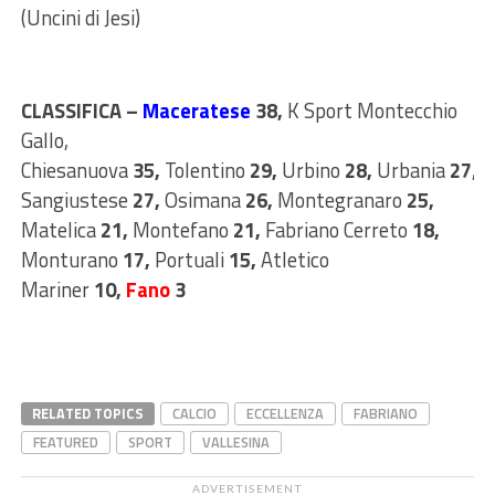
(Uncini di Jesi)
CLASSIFICA –
Maceratese
38,
K Sport Montecchio
Gallo,
Chiesanuova
35,
Tolentino
29,
Urbino
28,
Urbania
27
,
Sangiustese
27,
Osimana
26,
Montegranaro
25,
Matelica
21,
Montefano
21,
Fabriano Cerreto
18,
Monturano
17,
Portuali
15,
Atletico
Mariner
10,
Fano
3
RELATED TOPICS
CALCIO
ECCELLENZA
FABRIANO
FEATURED
SPORT
VALLESINA
ADVERTISEMENT