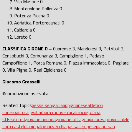
Villa Musone 0
Montemilone Pollenza 0
Potenza Picena 0
Adriatica Portorecanati 0
Caldarola 0
Loreto 0
CLASSIFICA GIRONE D –
Cuprense 3, Mandolesi 3, Petritoli 3,
Centobuchi 3, Comunanza 3, Campiglione 1, Pedaso
Campofilone 1, Porta Romana 0, Piazza Immacolata 0, Pagliare
0, Villa Pigna 0, Real Elpidiense 0
Giacomo Grasselli
©riproduzione riservata
Related Topics
aesse senigallia
appignanese
atletico
conero
aurora jesi
barbara monserra
calcio
cingolana
sf
Featured
giovane ancona
giovane offagna
juniores provinciale
le
torri castelplanio
palombi vecchia
passatempese
piano san