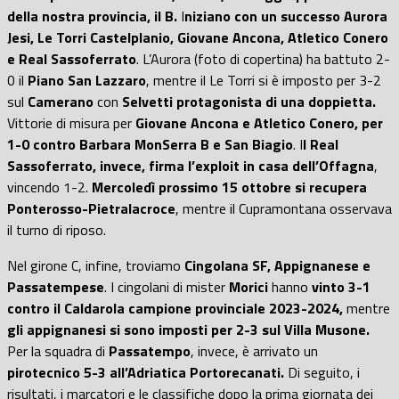
della nostra provincia, il B.
I
niziano con un successo Aurora
Jesi, Le Torri Castelplanio, Giovane Ancona, Atletico Conero
e Real Sassoferrato
. L’Aurora (foto di copertina) ha battuto 2-
0 il
Piano San Lazzaro
, mentre il Le Torri si è imposto per 3-2
sul
Camerano
con
Selvetti protagonista di una doppietta.
Vittorie di misura per
Giovane Ancona e Atletico Conero, per
1-0 contro Barbara MonSerra B e San Biagio
. I
l Real
Sassoferrato, invece, firma l’exploit in casa dell’Offagna
,
vincendo 1-2.
Mercoledì prossimo 15 ottobre si recupera
Ponterosso-Pietralacroce
, mentre il Cupramontana osservava
il turno di riposo.
Nel girone C, infine, troviamo
Cingolana SF, Appignanese e
Passatempese
. I cingolani di mister
Morici
hanno
vinto 3-1
contro il Caldarola campione provinciale 2023-2024,
mentre
gli appignanesi si sono imposti per 2-3 sul Villa Musone.
Per la squadra di
Passatempo
, invece, è arrivato un
pirotecnico 5-3 all’Adriatica Portorecanati.
Di seguito, i
risultati, i marcatori e le classifiche dopo la prima giornata dei