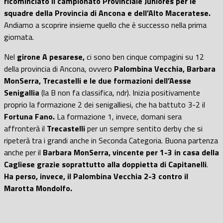
ricominciato il campionato Provinciale Juniores per le
squadre della Provincia di Ancona e dell’Alto Maceratese.
Andiamo a scoprire insieme quello che è successo nella prima
giornata.
Nel
girone A pesarese,
ci sono ben cinque compagini su 12
della provincia di Ancona, ovvero
Palombina Vecchia, Barbara
MonSerra, Trecastelli e le due formazioni dell’Aesse
Senigallia
(la B non fa classifica, ndr). Inizia positivamente
proprio la formazione 2 dei senigalliesi, che ha battuto 3-2 il
Fortuna Fano.
La formazione 1, invece, domani sera
affronterà il
Trecastelli
per un sempre sentito derby che si
ripeterà tra i grandi anche in Seconda Categoria. Buona partenza
anche per il
Barbara MonSerra, vincente per 1-3 in casa della
Cagliese grazie soprattutto alla doppietta di Capitanelli
.
Ha perso, invece, il Palombina Vecchia 2-3 contro il
Marotta Mondolfo.