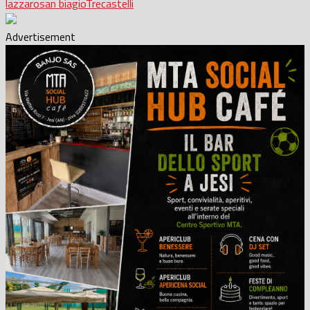
lazzaro
san biagio
Trecastelli
Advertisement