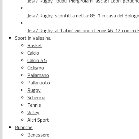
Jesi / Rugby, ‘Bubu’ Piergirolami lascia: i Leoni per
Jesi / Rugby, sconfitta netta: 85-7 in casa del Bolog
Jesi / Rugby, al ‘Latini’ vincono i Leoni: 46-12 contr
Sport in Vallesina
Basket
Calcio
Calcio a 5
Ciclismo
Pallamano
Pallanuoto
Rugby
Scherma
Tennis
Volley
Altri Sport
Rubriche
Benessere