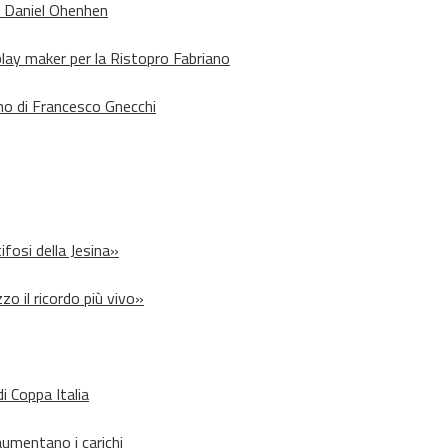
o Daniel Ohenhen
lay maker per la Ristopro Fabriano
rno di Francesco Gnecchi
ifosi della Jesina»
zo il ricordo più vivo»
i Coppa Italia
aumentano i carichi