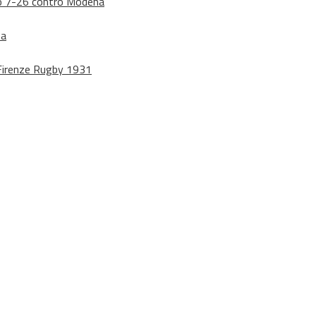
dono 7-26 contro Modena
na
o Firenze Rugby 1931