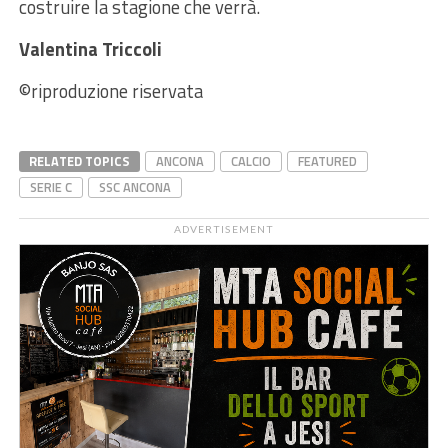
costruire la stagione che verrà.
Valentina Triccoli
©️riproduzione riservata
RELATED TOPICS
ANCONA
CALCIO
FEATURED
SERIE C
SSC ANCONA
ADVERTISEMENT