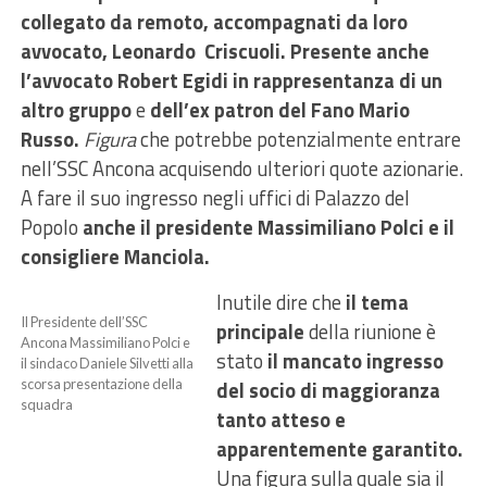
collegato da remoto, accompagnati da loro
avvocato, Leonardo Criscuoli. Presente anche
l’avvocato Robert Egidi in rappresentanza di un
altro gruppo
e
dell’ex patron del Fano Mario
Russo.
Figura
che potrebbe potenzialmente entrare
nell’SSC Ancona acquisendo ulteriori quote azionarie.
A fare il suo ingresso negli uffici di Palazzo del
Popolo
anche il presidente Massimiliano Polci e il
consigliere Manciola.
Inutile dire che
il tema
Il Presidente dell’SSC
principale
della riunione è
Ancona Massimiliano Polci e
stato
il mancato ingresso
il sindaco Daniele Silvetti alla
scorsa presentazione della
del socio di maggioranza
squadra
tanto atteso e
apparentemente garantito.
Una figura sulla quale sia il