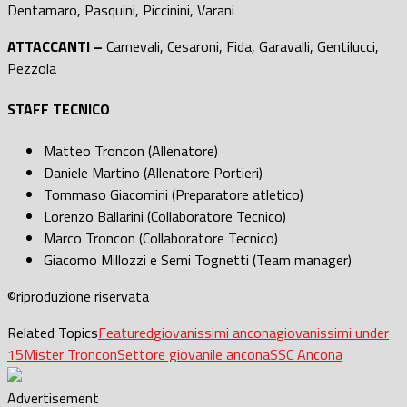
Dentamaro, Pasquini, Piccinini, Varani
ATTACCANTI –
Carnevali, Cesaroni, Fida, Garavalli, Gentilucci,
Pezzola
STAFF TECNICO
Matteo Troncon (Allenatore)
Daniele Martino (Allenatore Portieri)
Tommaso Giacomini (Preparatore atletico)
Lorenzo Ballarini (Collaboratore Tecnico)
Marco Troncon (Collaboratore Tecnico)
Giacomo Millozzi e Semi Tognetti (Team manager)
©️riproduzione riservata
Related Topics
Featured
giovanissimi ancona
giovanissimi under
15
Mister Troncon
Settore giovanile ancona
SSC Ancona
Advertisement