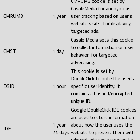
CMRUM3 cookie is set by
CasaleMedia for anonymous
CMRUM3
1 year
user tracking based on user's
website visits, for displaying
targeted ads.
Casale Media sets this cookie
to collect information on user
CMST
1 day
behavior, for targeted
advertising.
This cookie is set by
DoubleClick to note the user's
DSID
1 hour
specific user identity. It
contains a hashed/encrypted
unique ID.
Google DoubleClick IDE cookies
are used to store information
1 year
about how the user uses the
IDE
24 days
website to present them with
relevant ads and according to