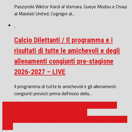
Paszynski Wiktor Karol al Vismara. Gueye Modou e Osayi
al Maiolati United. Cognigni al...
Calcio Dilettanti / Il programma e i
risultati di tutte le amichevoli e degli
allenamenti congiunti pre-stagione
2026-2027 – LIVE
Il programma di tutte le amichevoli e gli allenamenti
congiunti previsti prima dell’inizio della...
Calcio / Prima Categoria B e C 25/26, il racconto della 26^
giornata: fermento tra play-off e play-out
Promozione / Sabato di verdetti, ultimi 180′ minuti: il Lunano ci
crede