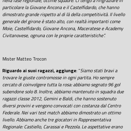
nella fase regionale, ottime squadre. Ci tengo a ringraziare in
particolare la Giovane Ancona e il Castelfidardo, che hanno
dimostrato grande rispetto al di là della competitività. Il livello
generale del girone è stato alto, con realtà importanti come
Moie, Castelfidardo, Giovane Ancona, Maceratese e Academy
Civitanovese, ognuna con le proprie caratteristiche”.
Mister Matteo Trocon
Riguardo ai suoi ragazzi, aggiunge
: “
Siamo stati bravi a
trovare le giuste contromosse in ogni partita. Ho sempre
cercato di coinvolgere tutta la rosa: abbiamo segnato 96 gol
subendone solo 8. Inoltre, abbiamo mantenuto in squadra due
ragazzi classe 2012, Gemini e Baldi, che hanno sostenuto
diversi provini e vengono convocati con costanza dal Centro
Federale. Nei vari test match abbiamo dimostrato un ottimo
livello. Abbiamo anche tre giocatori in Rappresentativa
Regionale: Castiello, Carassai e Pezzola.
Le aspettative erano