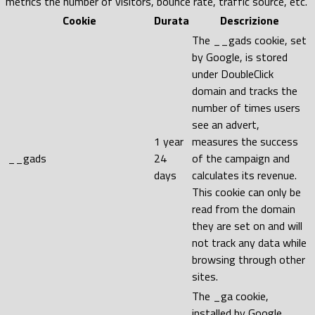
metrics the number of visitors, bounce rate, traffic source, etc.
Cookie
Durata
Descrizione
The __gads cookie, set
by Google, is stored
under DoubleClick
domain and tracks the
number of times users
see an advert,
1 year
measures the success
__gads
24
of the campaign and
days
calculates its revenue.
This cookie can only be
read from the domain
they are set on and will
not track any data while
browsing through other
sites.
The _ga cookie,
installed by Google