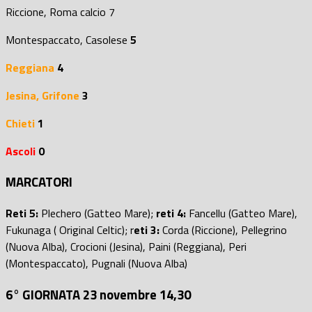
Riccione, Roma calcio 7
Montespaccato, Casolese
5
Reggiana
4
Jesina, Grifone
3
Chieti
1
Ascoli
0
MARCATORI
Reti 5:
Plechero (Gatteo Mare);
reti 4:
Fancellu (Gatteo Mare),
Fukunaga ( Original Celtic); r
eti 3:
Corda (Riccione), Pellegrino
(Nuova Alba), Crocioni (Jesina), Paini (Reggiana), Peri
(Montespaccato), Pugnali (Nuova Alba)
6° GIORNATA 23 novembre 14,30