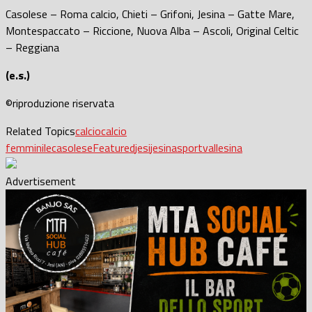
Casolese – Roma calcio, Chieti – Grifoni, Jesina – Gatte Mare,
Montespaccato – Riccione, Nuova Alba – Ascoli, Original Celtic
– Reggiana
(e.s.)
©riproduzione riservata
Related Topics
calcio
calcio
femminile
casolese
Featured
jesi
jesina
sport
vallesina
Advertisement