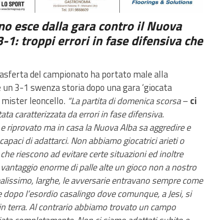
no esce dalla gara contro il Nuova
3-1: troppi errori in fase difensiva che
rasferta del campionato ha portato male alla
e un 3-1 swenza storia dopo una gara ‘giocata
mister leoncello.
“La partita di domenica scorsa
–
ci
tata caratterizzata da errori in fase difensiva.
 riprovato ma in casa la Nuova Alba sa aggredire e
 capaci di adattarci. Non abbiamo giocatrici arieti o
che riescono ad evitare certe situazioni ed inoltre
 vantaggio enorme di palle alte un gioco non a nostro
alissimo, larghe, le avversarie entravano sempre come
ile dopo l’esordio casalingo dove comunque, a Jesi, si
 in terra. Al contrario abbiamo trovato un campo
mbiata completamente. Non ci siamo adattati subito e