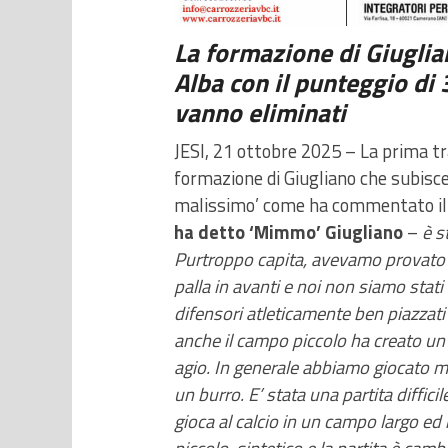
La formazione di Giuglia
Alba con il punteggio di 
vanno eliminati
JESI, 21 ottobre 2025 – La prima t
formazione di Giugliano che subisc
malissimo’ come ha commentato il 
ha detto ‘Mimmo’ Giugliano
–
è s
Purtroppo capita, avevamo provato e
palla in avanti e noi non siamo stati
difensori atleticamente ben piazzati 
anche il campo piccolo ha creato un
agio. In generale abbiamo giocato m
un burro. E’ stata una partita diffic
gioca al calcio in un campo largo ed
piccolo, sintetico e la partita è ca