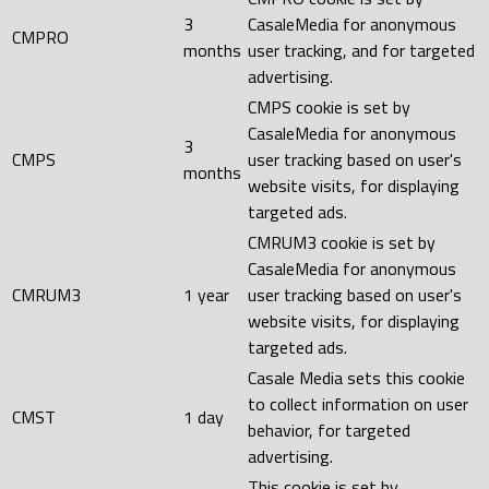
3
CasaleMedia for anonymous
CMPRO
months
user tracking, and for targeted
advertising.
CMPS cookie is set by
CasaleMedia for anonymous
3
CMPS
user tracking based on user's
months
website visits, for displaying
targeted ads.
CMRUM3 cookie is set by
CasaleMedia for anonymous
CMRUM3
1 year
user tracking based on user's
website visits, for displaying
targeted ads.
Casale Media sets this cookie
to collect information on user
CMST
1 day
behavior, for targeted
advertising.
This cookie is set by