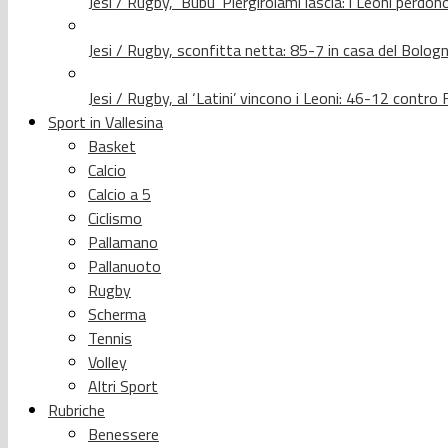
Jesi / Rugby, ‘Bubu’ Piergirolami lascia: i Leoni per
Jesi / Rugby, sconfitta netta: 85-7 in casa del Bolog
Jesi / Rugby, al ‘Latini’ vincono i Leoni: 46-12 contr
Sport in Vallesina
Basket
Calcio
Calcio a 5
Ciclismo
Pallamano
Pallanuoto
Rugby
Scherma
Tennis
Volley
Altri Sport
Rubriche
Benessere