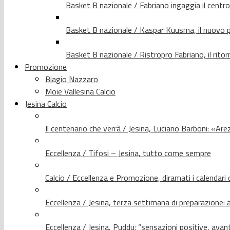
Basket B nazionale / Fabriano ingaggia il centr
Basket B nazionale / Kaspar Kuusma, il nuovo p
Basket B nazionale / Ristropro Fabriano, il rito
Promozione
Biagio Nazzaro
Moie Vallesina Calcio
Jesina Calcio
Il centenario che verrà / Jesina, Luciano Barboni: «Arez
Eccellenza / Tifosi – Jesina, tutto come sempre
Calcio / Eccellenza e Promozione, diramati i calendari d
Eccellenza / Jesina, terza settimana di preparazione: 
Eccellenza / Jesina, Puddu: “sensazioni positive, avant