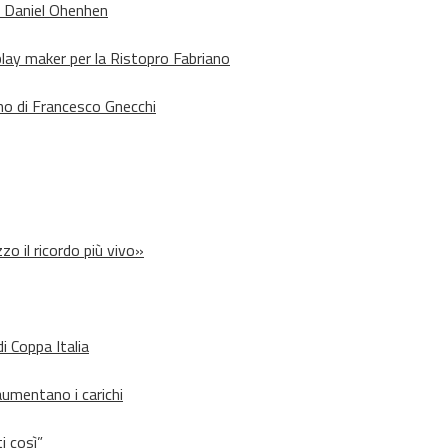
o Daniel Ohenhen
lay maker per la Ristopro Fabriano
rno di Francesco Gnecchi
zo il ricordo più vivo»
i Coppa Italia
aumentano i carichi
i così”