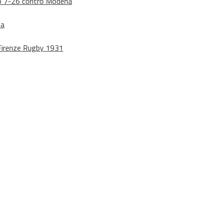
dono 7-26 contro Modena
na
o Firenze Rugby 1931