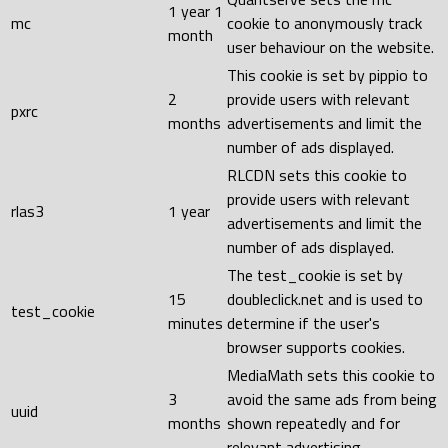
1 year 1
mc
cookie to anonymously track
month
user behaviour on the website.
This cookie is set by pippio to
2
provide users with relevant
pxrc
months
advertisements and limit the
number of ads displayed.
RLCDN sets this cookie to
provide users with relevant
rlas3
1 year
advertisements and limit the
number of ads displayed.
The test_cookie is set by
15
doubleclick.net and is used to
test_cookie
minutes
determine if the user's
browser supports cookies.
MediaMath sets this cookie to
3
avoid the same ads from being
uuid
months
shown repeatedly and for
relevant advertising.