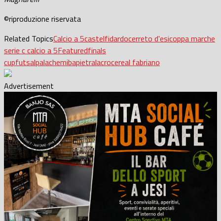
©riproduzione riservata
Related Topics
Calcio a 5
castelfidardo
cerreto d'esi
coppa marche
serie c calcio a 5
Featured
finals
cup
futsal
palachemiba
pietralacroce
real fabriano
Advertisement