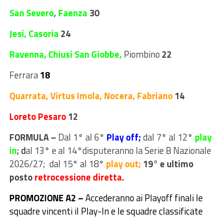
San Severo
,
Faenza
30
Jesi, Casoria
24
Ravenna, Chiusi San Giobbe,
Piombino
22
Ferrara
18
Quarrata, Virtus Imola, Nocera,
Fabriano
14
Loreto Pesaro
12
FORMULA –
Dal 1° al 6°
Play off;
dal 7° al 12°
play
in
; d
al 13° e al 14°disputeranno la Serie B Nazionale
2026/27; dal 15° al 18°
play out;
19° e ultimo
posto
retrocessione diretta.
PROMOZIONE A2 –
Accederanno ai Playoff finali le
squadre vincenti il Play-In e le squadre classificate