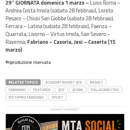
29° GIORNATA domenica 1 marzo –
Luiss Roma –
Andrea Costa Imola (sabato 28 febbraio), Loreto
Pesaro – Chiusi San Giobbe (sabato 28 febbraio),
Ferrara – Latina (sabato 28 febbraio), Faenza –
Quarrata, Livorno – Virtus Imola, San Severo –
Ravenna,
Fabriano – Casoria, Jesi – Caserta (15
marzo)
©riproduzione riservata
RELATED TOPICS
ACADEMY BASKET JESI
BASKET
FABRIANO
FEATURED
JESI
JESINA
PALLACANESTRO
RISTOPRO FABRIANO
SPORT
ADVERTISEMENT