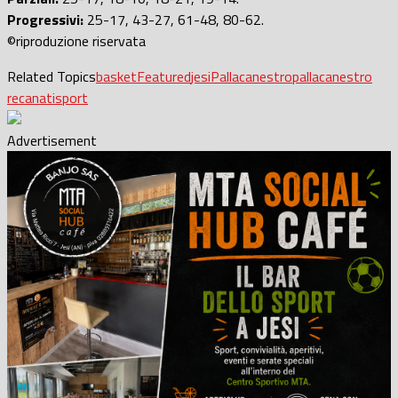
Progressivi:
25-17, 43-27, 61-48, 80-62.
©riproduzione riservata
Related Topics
basket
Featured
jesi
Pallacanestro
pallacanestro
recanati
sport
Advertisement