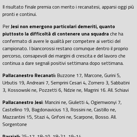
Il risultato finale premia con merito i recanatesi, apparsi oggi più
pronti e continui.
Per
Jesi non emergono particolari demeriti, quanto
piuttosto la difficoltà di contenere una squadra
che ha
confermato di avere le qualità per competere ai vertici del
campionato. I biancorossi restano comunque dentro il proprio
percorso, consapevoli dei margini di crescita e del lavoro che
continua a dare segnali positivi settimana dopo settimana.
Pallacanestro Recanati:
Buzzone 17, Marcone, Gurini 5,
Urbutis 19, Andreani 7, Semprini Cesari 4, Zomero 3, Sabbatini
3, Kossowski ne, Pozzetti 6, Ndzie ne, Magrini 16. All. Schiavi
Pallacanestro Jesi
: Mancini ne, Giulietti 4, Ogiemwonyi 7,
Castellino 19, Bagdonavicius 13, Rossini ne, Castillo ne,
Mazzantini 15, Stazi 4, Grifoni ne, Scarpone, Bosso. All.
Sorgentone
Parziali:
25-17, 18-10, 18-21, 19-14.