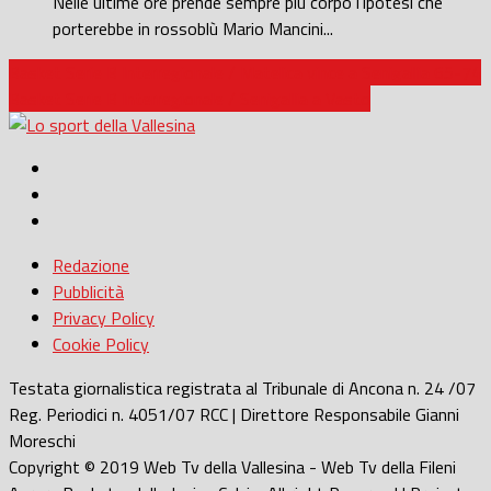
Nelle ultime ore prende sempre più corpo l’ipotesi che
porterebbe in rossoblù Mario Mancini...
Basket Serie B Interregionale / Matelica vince a Senigallia 65-74
Basket Serie B Interregionale / Senigallia a Vasto
Redazione
Pubblicità
Privacy Policy
Cookie Policy
Testata giornalistica registrata al Tribunale di Ancona n. 24 /07
Reg. Periodici n. 4051/07 RCC | Direttore Responsabile Gianni
Moreschi
Copyright © 2019 Web Tv della Vallesina - Web Tv della Fileni