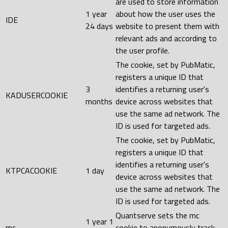
are used to store information
1 year
about how the user uses the
IDE
24 days
website to present them with
relevant ads and according to
the user profile.
The cookie, set by PubMatic,
registers a unique ID that
3
identifies a returning user's
KADUSERCOOKIE
months
device across websites that
use the same ad network. The
ID is used for targeted ads.
The cookie, set by PubMatic,
registers a unique ID that
identifies a returning user's
KTPCACOOKIE
1 day
device across websites that
use the same ad network. The
ID is used for targeted ads.
Quantserve sets the mc
1 year 1
mc
cookie to anonymously track