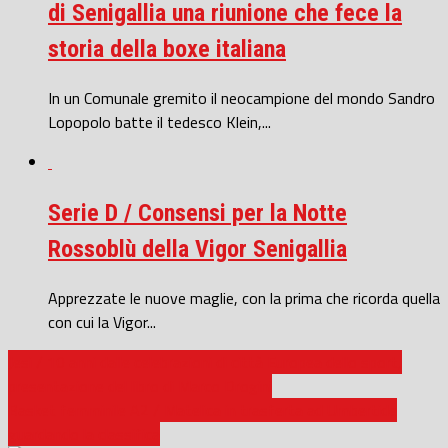
di Senigallia una riunione che fece la
storia della boxe italiana
In un Comunale gremito il neocampione del mondo Sandro
Lopopolo batte il tedesco Klein,...
Serie D / Consensi per la Notte
Rossoblù della Vigor Senigallia
Apprezzate le nuove maglie, con la prima che ricorda quella
con cui la Vigor...
Jesi / 10 anni dalle celebrazioni di città Europea dello sport,
presentazione del libro di Marco Drogini
Basket femminile A2 / Matelica in trasferta ad Umbertide
guardando la classifica