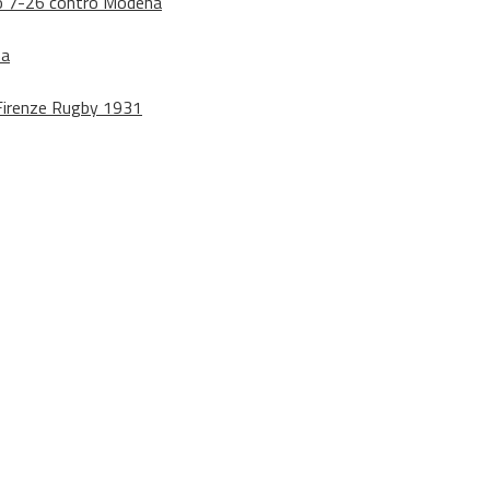
dono 7-26 contro Modena
na
o Firenze Rugby 1931