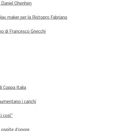
o Daniel Ohenhen
lay maker per la Ristopro Fabriano
rno di Francesco Gnecchi
i Coppa Italia
aumentano i carichi
i così”
d ospite d’onore