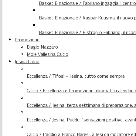
Basket B nazionale / Fabriano ingaggia il centr
Basket B nazionale / Kaspar Kuusma, il nuovo p
Basket B nazionale / Ristropro Fabriano, il rito
Promozione
Biagio Nazzaro
Moie Vallesina Calcio
Jesina Calcio
Eccellenza / Tifosi – Jesina, tutto come sempre
Calcio / Eccellenza e Promozione, diramati i calendari d
Eccellenza / Jesina, terza settimana di preparazione: 
Eccellenza / Jesina, Puddu: “sensazioni positive, avant
Calcio / L’addio a Franco Baresi, a Jesi da giocatore e