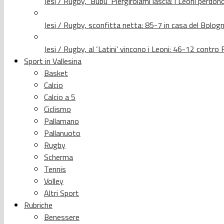
Jesi / Rugby, ‘Bubu’ Piergirolami lascia: i Leoni per
Jesi / Rugby, sconfitta netta: 85-7 in casa del Bolog
Jesi / Rugby, al ‘Latini’ vincono i Leoni: 46-12 contr
Sport in Vallesina
Basket
Calcio
Calcio a 5
Ciclismo
Pallamano
Pallanuoto
Rugby
Scherma
Tennis
Volley
Altri Sport
Rubriche
Benessere