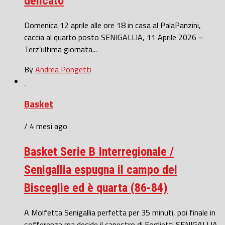
delicato
Domenica 12 aprile alle ore 18 in casa al PalaPanzini,
caccia al quarto posto SENIGALLIA, 11 Aprile 2026 –
Terz’ultima giornata...
By
Andrea Pongetti
Basket
/ 4 mesi ago
Basket Serie B Interregionale /
Senigallia espugna il campo del
Bisceglie ed è quarta (86-84)
A Molfetta Senigallia perfetta per 35 minuti, poi finale in
sofferenza ma decide il canestro di Foglietti SENIGALLIA,