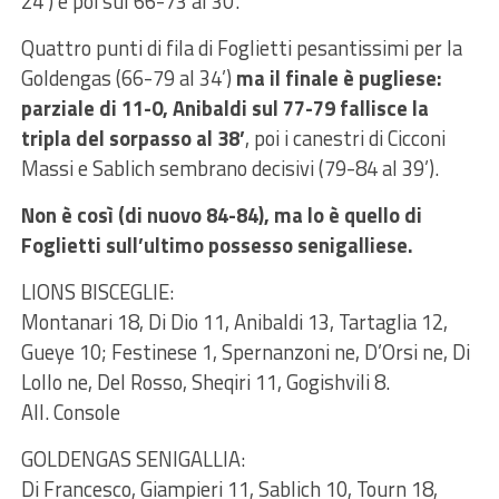
24’) e poi sul 66-73 al 30’.
Quattro punti di fila di Foglietti pesantissimi per la
Goldengas (66-79 al 34’)
ma il finale è pugliese:
parziale di 11-0, Anibaldi sul 77-79 fallisce la
tripla del sorpasso al 38’
, poi i canestri di Cicconi
Massi e Sablich sembrano decisivi (79-84 al 39’).
Non è così (di nuovo 84-84), ma lo è quello di
Foglietti sull’ultimo possesso senigalliese.
LIONS BISCEGLIE:
Montanari 18, Di Dio 11, Anibaldi 13, Tartaglia 12,
Gueye 10; Festinese 1, Spernanzoni ne, D’Orsi ne, Di
Lollo ne, Del Rosso, Sheqiri 11, Gogishvili 8.
All. Console
GOLDENGAS SENIGALLIA:
Di Francesco, Giampieri 11, Sablich 10, Tourn 18,