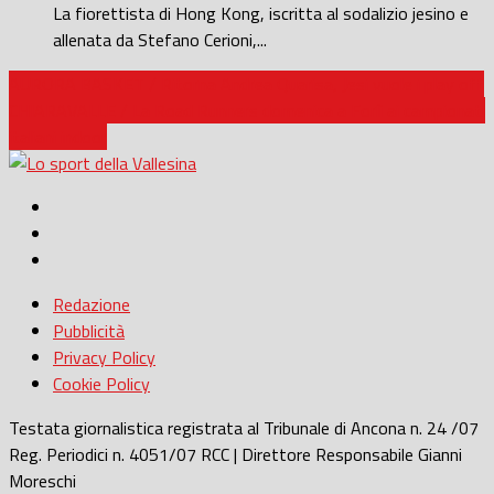
La fiorettista di Hong Kong, iscritta al sodalizio jesino e
allenata da Stefano Cerioni,...
AURORA BASKET / Ritorna Andrea Quarisa, Jesi vuole i play off
CHIARAVALLE / La Road Runners domenica a Forlì ai campionati
italiani indoor
Redazione
Pubblicità
Privacy Policy
Cookie Policy
Testata giornalistica registrata al Tribunale di Ancona n. 24 /07
Reg. Periodici n. 4051/07 RCC | Direttore Responsabile Gianni
Moreschi