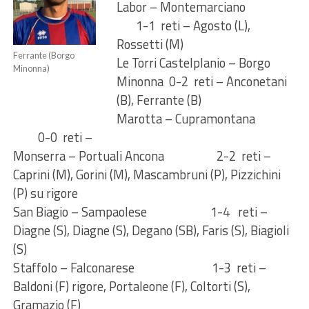
Labor – Montemarciano
1-1 reti – Agosto (L),
Rossetti (M)
Ferrante (Borgo
Le Torri Castelplanio – Borgo
Minonna)
Minonna 0-2 reti – Anconetani
(B), Ferrante (B)
Marotta – Cupramontana
0-0 reti –
Monserra – Portuali Ancona 2-2 reti –
Caprini (M), Gorini (M), Mascambruni (P), Pizzichini
(P) su rigore
San Biagio – Sampaolese 1-4 reti –
Diagne (S), Diagne (S), Degano (SB), Faris (S), Biagioli
(S)
Staffolo – Falconarese 1-3 reti –
Baldoni (F) rigore, Portaleone (F), Coltorti (S),
Gramazio (F)