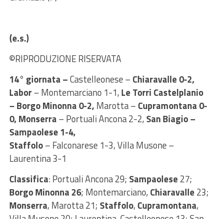
(e.s.)
©RIPRODUZIONE RISERVATA
14° giornata –
Castelleonese –
Chiaravalle 0-2,
Labor
– Montemarciano 1-1,
Le Torri Castelplanio
– Borgo Minonna 0-2,
Marotta –
Cupramontana 0-
0,
Monserra
– Portuali Ancona 2-2,
San Biagio –
Sampaolese 1-4,
Staffolo
– Falconarese 1-3, Villa Musone –
Laurentina 3-1
Classifica
: Portuali Ancona 29;
Sampaolese
27;
Borgo Minonna 26
; Montemarciano,
Chiaravalle
23;
Monserra
, Marotta 21;
Staffolo
,
Cupramontana
,
Villa Musone 20; Laurentina, Castelleonese 13; San