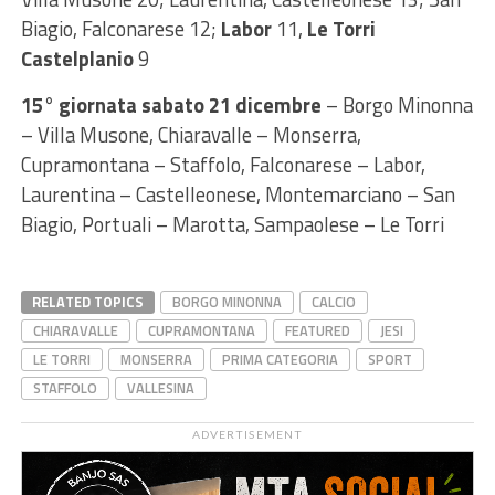
Biagio, Falconarese 12;
Labor
11,
Le Torri
Castelplanio
9
15° giornata sabato 21 dicembre
– Borgo Minonna
– Villa Musone, Chiaravalle – Monserra,
Cupramontana – Staffolo, Falconarese – Labor,
Laurentina – Castelleonese, Montemarciano – San
Biagio, Portuali – Marotta, Sampaolese – Le Torri
RELATED TOPICS
BORGO MINONNA
CALCIO
CHIARAVALLE
CUPRAMONTANA
FEATURED
JESI
LE TORRI
MONSERRA
PRIMA CATEGORIA
SPORT
STAFFOLO
VALLESINA
ADVERTISEMENT