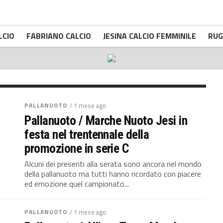
nuoto, Team Marche
taliane master 30+
LCIO
FABRIANO CALCIO
JESINA CALCIO FEMMINILE
RUG
a lasciato alle loro spalle la Sis Roma, Napoli Lions,
Moie, 23 luglio 2026 – Team Marche...
PALLANUOTO
/ 1 mese ago
Pallanuoto / Marche Nuoto Jesi in
festa nel trentennale della
promozione in serie C
Alcuni dei presenti alla serata sono ancora nel mondo
della pallanuoto ma tutti hanno ricordato con piacere
ed emozione quel campionato...
PALLANUOTO
/ 1 mese ago