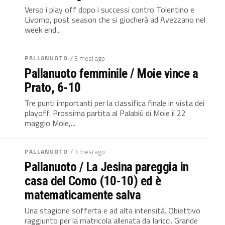
Verso i play off dopo i successi contro Tolentino e
Livorno, post season che si giocherà ad Avezzano nel
week end...
PALLANUOTO
/ 3 mesi ago
Pallanuoto femminile / Moie vince a
Prato, 6-10
Tre punti importanti per la classifica finale in vista dei
playoff. Prossima partita al Palablù di Moie il 22
maggio Moie,...
PALLANUOTO
/ 3 mesi ago
Pallanuoto / La Jesina pareggia in
casa del Como (10-10) ed è
matematicamente salva
Una stagione sofferta e ad alta intensità. Obiettivo
raggiunto per la matricola allenata da Iaricci. Grande