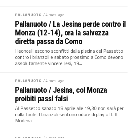
PALLANUOTO
/ 4 mesi ago
Pallanuoto / La Jesina perde contro il
Monza (12-14), ora la salvezza
diretta passa da Como
I leoncelli escono sconfitti dalla piscina del Passetto
contro i brianzoli e sabato prossimo a Como devono
assolutamente vincere Jesi, 19...
PALLANUOTO
/ 4 mesi ago
Pallanuoto / Jesina, col Monza
proibiti passi falsi
Al Passetto sabato 18 aprile alle 19,30 non sarà per
nulla facile. I brianzoli sentono odore di play off. Il
Modena...
PALLANUOTO