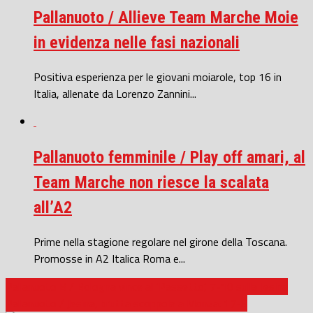
Pallanuoto / Allieve Team Marche Moie
in evidenza nelle fasi nazionali
Positiva esperienza per le giovani moiarole, top 16 in
Italia, allenate da Lorenzo Zannini...
Pallanuoto femminile / Play off amari, al
Team Marche non riesce la scalata
all’A2
Prime nella stagione regolare nel girone della Toscana.
Promosse in A2 Italica Roma e...
Pallanuoto B / Bologna vince al ‘Passetto’, 7-10 sulla Jesina
Pallanuoto / Jesina, brutta scoppola a Monza: 17-8