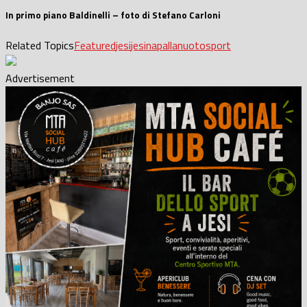
In primo piano Baldinelli – foto di Stefano Carloni
Related Topics
Featured
jesi
jesina
pallanuoto
sport
Advertisement