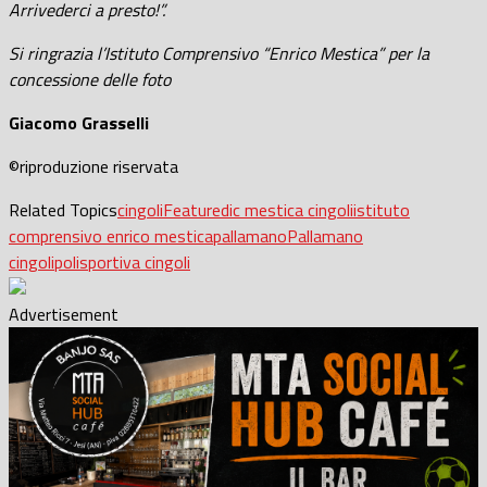
Arrivederci a presto!”.
Si ringrazia l’Istituto Comprensivo “Enrico Mestica” per la
concessione delle foto
Giacomo Grasselli
©riproduzione riservata
Related Topics
cingoli
Featured
ic mestica cingoli
istituto
comprensivo enrico mestica
pallamano
Pallamano
cingoli
polisportiva cingoli
Advertisement