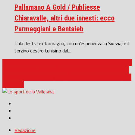
Pallamano A Gold / Publiesse
Chiaravalle, altri due innesti: ecco
Parmeggiani e Bentaieb
L’ala destra ex Romagna, con un’esperienza in Svezia, e il
terzino destro tunisino dal...
Pallamano / L’Italia dei cingolani Trillini e Nuccelli batte il Belgio e
va al terzo turno decisivo per la qualificazione ai Mondiali 2025
Pallamano A Gold / Macagi Cingoli, la caccia alla salvezza riparte
da Merano
Redazione