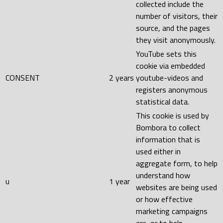
collected include the
number of visitors, their
source, and the pages
they visit anonymously.
YouTube sets this
cookie via embedded
CONSENT
2 years
youtube-videos and
registers anonymous
statistical data.
This cookie is used by
Bombora to collect
information that is
used either in
aggregate form, to help
understand how
u
1 year
websites are being used
or how effective
marketing campaigns
are, or to help