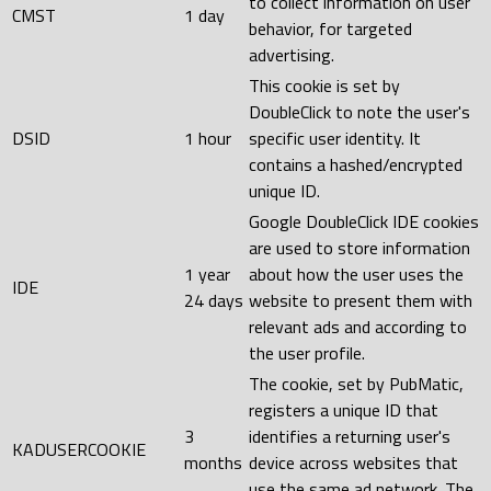
to collect information on user
CMST
1 day
behavior, for targeted
advertising.
This cookie is set by
DoubleClick to note the user's
DSID
1 hour
specific user identity. It
contains a hashed/encrypted
unique ID.
Google DoubleClick IDE cookies
are used to store information
1 year
about how the user uses the
IDE
24 days
website to present them with
relevant ads and according to
the user profile.
The cookie, set by PubMatic,
registers a unique ID that
3
identifies a returning user's
KADUSERCOOKIE
months
device across websites that
use the same ad network. The