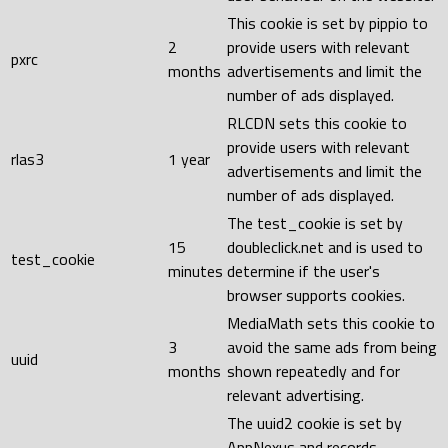
This cookie is set by pippio to
2
provide users with relevant
pxrc
months
advertisements and limit the
number of ads displayed.
RLCDN sets this cookie to
provide users with relevant
rlas3
1 year
advertisements and limit the
number of ads displayed.
The test_cookie is set by
15
doubleclick.net and is used to
test_cookie
minutes
determine if the user's
browser supports cookies.
MediaMath sets this cookie to
3
avoid the same ads from being
uuid
months
shown repeatedly and for
relevant advertising.
The uuid2 cookie is set by
AppNexus and records