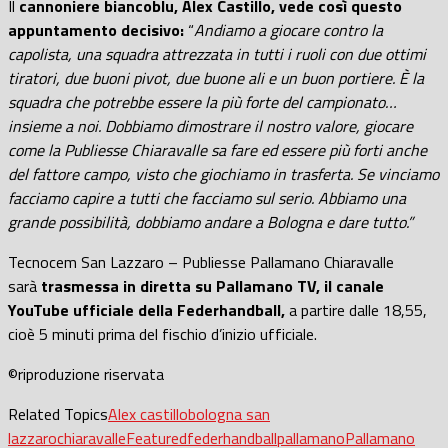
Il
cannoniere biancoblu, Alex Castillo, vede così questo
appuntamento decisivo:
“
Andiamo a giocare contro la
capolista, una squadra attrezzata in tutti i ruoli con due ottimi
tiratori, due buoni pivot, due buone ali e un buon portiere. È la
squadra che potrebbe essere la più forte del campionato…
insieme a noi. Dobbiamo dimostrare il nostro valore, giocare
come la Publiesse Chiaravalle sa fare ed essere più forti anche
del fattore campo, visto che giochiamo in trasferta. Se vinciamo
facciamo capire a tutti che facciamo sul serio. Abbiamo una
grande possibilità, dobbiamo andare a Bologna e dare tutto.”
Tecnocem San Lazzaro – Publiesse Pallamano Chiaravalle
sarà
trasmessa in diretta su Pallamano TV, il canale
YouTube ufficiale della Federhandball,
a partire dalle 18,55,
cioè 5 minuti prima del fischio d’inizio ufficiale.
©riproduzione riservata
Related Topics
Alex castillo
bologna san
lazzaro
chiaravalle
Featured
federhandball
pallamano
Pallamano