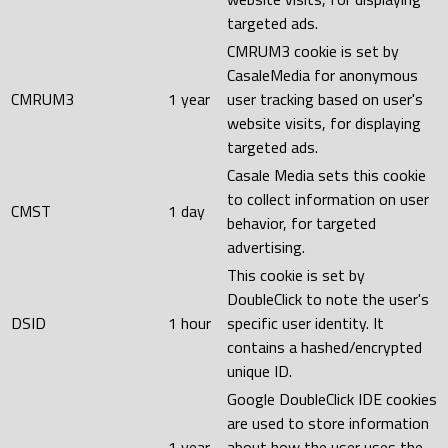
targeted ads.
CMRUM3 cookie is set by
CasaleMedia for anonymous
CMRUM3
1 year
user tracking based on user's
website visits, for displaying
targeted ads.
Casale Media sets this cookie
to collect information on user
CMST
1 day
behavior, for targeted
advertising.
This cookie is set by
DoubleClick to note the user's
DSID
1 hour
specific user identity. It
contains a hashed/encrypted
unique ID.
Google DoubleClick IDE cookies
are used to store information
1 year
about how the user uses the