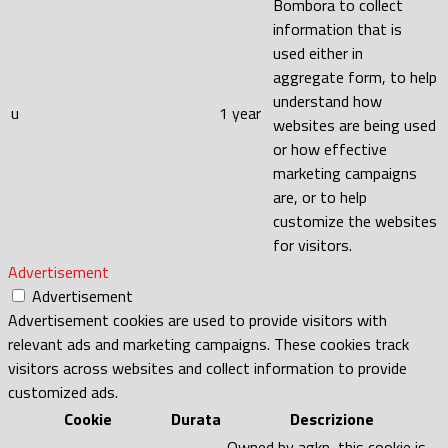
Bombora to collect
information that is
used either in
aggregate form, to help
understand how
u
1 year
websites are being used
or how effective
marketing campaigns
are, or to help
customize the websites
for visitors.
Advertisement
Advertisement
Advertisement cookies are used to provide visitors with
relevant ads and marketing campaigns. These cookies track
visitors across websites and collect information to provide
customized ads.
Cookie
Durata
Descrizione
Owned by agkn, this cookie is