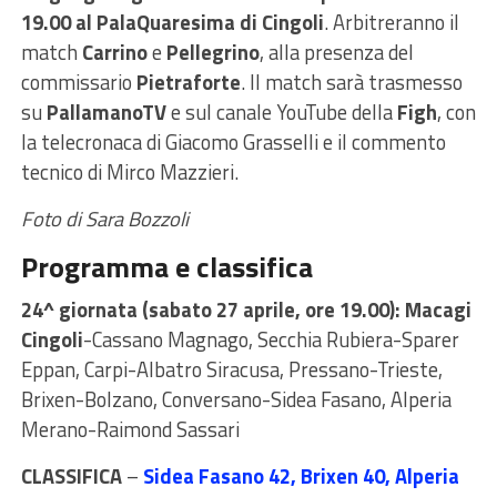
19.00 al PalaQuaresima di Cingoli
. Arbitreranno il
match
Carrino
e
Pellegrino
, alla presenza del
commissario
Pietraforte
. Il match sarà trasmesso
su
PallamanoTV
e sul canale YouTube della
Figh
, con
la telecronaca di Giacomo Grasselli e il commento
tecnico di Mirco Mazzieri.
Foto di Sara Bozzoli
Programma e classifica
24^ giornata (sabato 27 aprile, ore 19.00): Macagi
Cingoli
-Cassano Magnago, Secchia Rubiera-Sparer
Eppan, Carpi-Albatro Siracusa, Pressano-Trieste,
Brixen-Bolzano, Conversano-Sidea Fasano, Alperia
Merano-Raimond Sassari
CLASSIFICA
–
Sidea Fasano 42, Brixen 40, Alperia