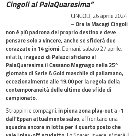
Cingoli al PalaQuaresima”
CINGOLI, 26 aprile 2024
–
Ora la Macagi Cingoli
non è più padrona del proprio destino e deve
pensare solo a vincere, anche se sfiderà due
corazzate in 14 giorni
. Domani, sabato 27 aprile,
infatti,
i ragazzi di Palazzi sfidano al
PalaQuaresima il Cassano Magnago nella 25^
giornata di Serie A Gold maschile di pallamano,
eccezionalmente alle 19.00 per la regola della
contemporaneità delle ultime due sfide di
campionato.
Strappini e compagni,
in piena zona play-out a -1
dall’Eppan attualmente salvo
, affrontano una
squadra ancora in lotta per il quarto posto che
vale i play-off scudetto
. Lo Sparer, invece, sfiderà il