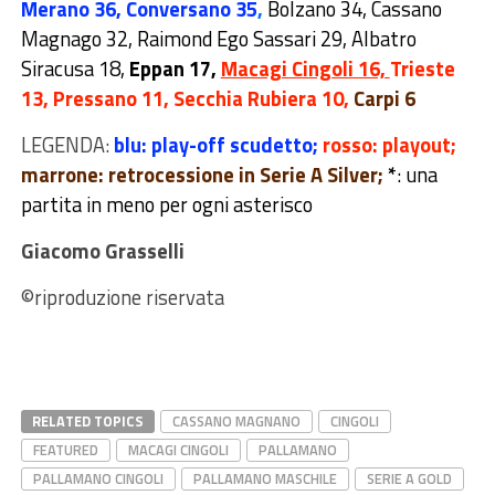
Merano 36, Conversano 35
,
Bolzano 34, Cassano
Magnago 32, Raimond Ego Sassari 29, Albatro
Siracusa 18,
Eppan
17
,
Macagi Cingoli 16,
Trieste
13, Pressano 11, Secchia Rubiera 10,
Carpi 6
LEGENDA:
blu: play-off scudetto;
rosso: playout;
marrone: retrocessione in Serie A Silver;
*
: una
partita in meno per ogni asterisco
Giacomo Grasselli
©riproduzione riservata
RELATED TOPICS
CASSANO MAGNANO
CINGOLI
FEATURED
MACAGI CINGOLI
PALLAMANO
PALLAMANO CINGOLI
PALLAMANO MASCHILE
SERIE A GOLD