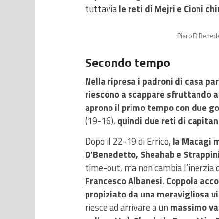
tuttavia
le reti di Mejri e Cioni c
Piero D’Benedet
Secondo tempo
Nella ripresa i padroni di casa par
riescono a scappare sfruttando al
aprono il primo tempo con due go
(19-16),
quindi due reti di capitan
Dopo il 22-19 di Errico,
la Macagi m
D’Benedetto, Sheahab e Strappini,
time-out, ma non cambia l’inerzia d
Francesco Albanesi
.
Coppola accor
propiziato da una meravigliosa vir
riesce ad arrivare a un
massimo van