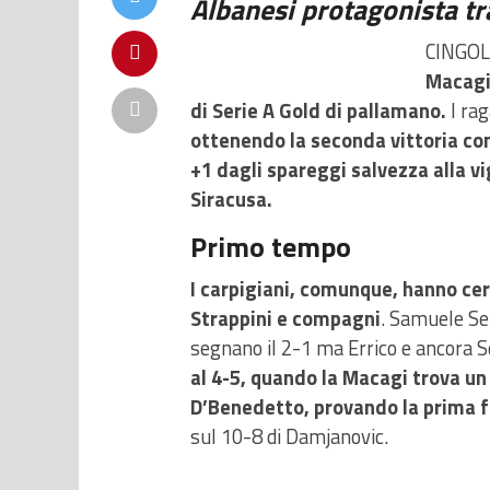
Albanesi protagonista tra
CINGOLI
Macagi 
di Serie A Gold di pallamano.
I rag
ottenendo la seconda vittoria co
+1 dagli spareggi salvezza alla vig
Siracusa.
Primo tempo
I carpigiani, comunque, hanno cerca
Strappini e compagni
. Samuele Se
segnano il 2-1 ma Errico e ancora Se
al 4-5, quando la Macagi trova un
D’Benedetto, provando la prima f
sul 10-8 di Damjanovic.