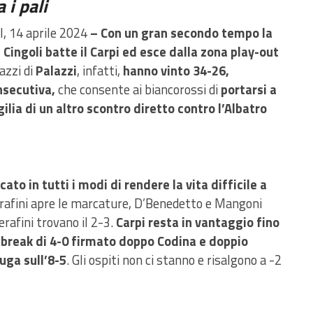
 i pali
, 14 aprile 2024
– Con un gran secondo tempo la
Cingoli batte il Carpi ed esce dalla zona play-out
azzi di
Palazzi
, infatti,
hanno vinto 34-26,
nsecutiva,
che consente ai biancorossi di
portarsi a
ilia di un altro scontro diretto contro l’Albatro
to in tutti i modi di rendere la vita difficile a
rafini apre le marcature, D’Benedetto e Mangoni
rafini trovano il 2-3.
Carpi resta in vantaggio fino
 break di 4-0 firmato doppo Codina e doppio
uga sull’8-5
. Gli ospiti non ci stanno e risalgono a -2