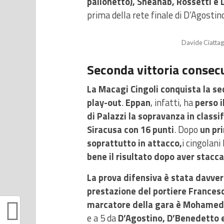
pallonetto), Sheahab, Rossetti e 
prima della rete finale di D’Agostino
Davide Ciattagl
Seconda vittoria consecu
La Macagi Cingoli conquista la sec
play-out
.
Eppan
, infatti, ha
perso i
di Palazzi la sopravanza in classi
Siracusa con 16 punti
. Dopo
un pr
soprattutto in attacco,
i cingolan
bene il risultato dopo aver stacca
La prova difensiva è stata davvero 
prestazione del portiere Frances
marcatore della gara è Mohamed 
e a 5 da
D’Agostino, D’Benedetto 