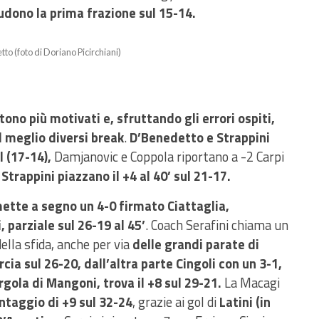
hiudono la prima frazione sul 15-14.
to (foto di Doriano Picirchiani)
tono più motivati e, sfruttando gli errori ospiti,
 meglio diversi break
.
D’Benedetto e Strappini
l (17-14),
Damjanovic e Coppola riportano a -2 Carpi
 Strappini piazzano il +4 al 40’ sul 21-17.
ette a segno un 4-0 firmato Ciattaglia,
 parziale sul 26-19 al 45’
. Coach Serafini chiama un
ella sfida, anche per via
delle grandi parate di
cia sul 26-20, dall’altra parte Cingoli con un 3-1,
gola di Mangoni, trova il +8 sul 29-21.
La Macagi
taggio di +9 sul 32-24
, grazie ai gol di
Latini (in