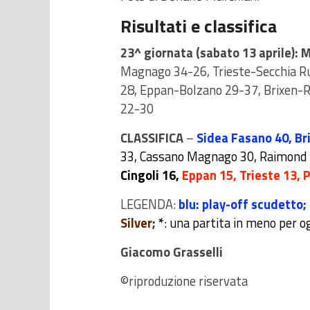
Risultati e classifica
23^ giornata (sabato 13 aprile):
M
Magnago 34-26, Trieste-Secchia Ru
28, Eppan-Bolzano 29-37, Brixen-
22-30
CLASSIFICA
–
Sidea Fasano 40, Br
33, Cassano Magnago 30, Raimond E
Cingoli
16
,
Eppan 15, Trieste 13, 
LEGENDA:
blu: play-off scudetto;
Silver;
*
: una partita in meno per o
Giacomo Grasselli
©riproduzione riservata