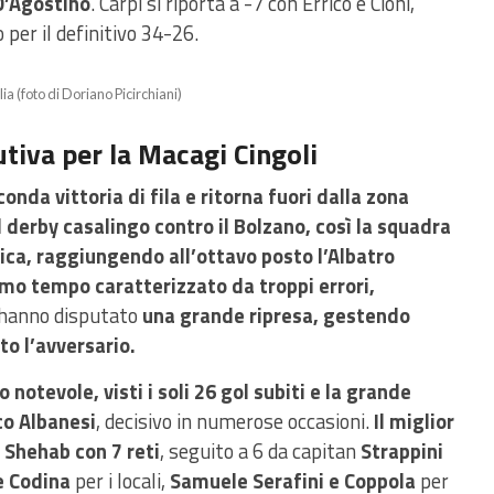
D’Agostino
. Carpi si riporta a -7 con Errico e Cioni,
 per il definitivo 34-26.
ia (foto di Doriano Picirchiani)
tiva per la Macagi Cingoli
onda vittoria di fila e ritorna fuori dalla zona
l derby casalingo contro il Bolzano, così la squadra
fica,
raggiungendo all’ottavo posto l’Albatro
imo tempo caratterizzato da troppi errori,
i hanno disputato
una grande ripresa, gestendo
to l’avversario.
notevole, visti i soli 26 gol subiti e la grande
co Albanesi
, decisivo in numerose occasioni.
Il miglior
Shehab con 7 reti
, seguito a 6 da capitan
Strappini
e Codina
per i locali,
Samuele Serafini e Coppola
per