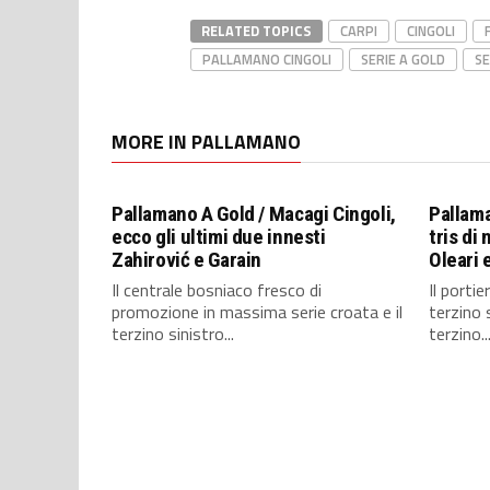
RELATED TOPICS
CARPI
CINGOLI
PALLAMANO CINGOLI
SERIE A GOLD
SE
MORE IN PALLAMANO
Pallamano A Gold / Macagi Cingoli,
Pallama
ecco gli ultimi due innesti
tris di 
Zahirović e Garain
Oleari 
Il centrale bosniaco fresco di
Il porti
promozione in massima serie croata e il
terzino 
terzino sinistro...
terzino..