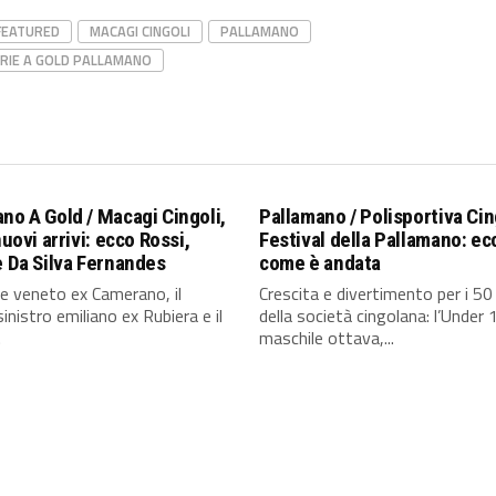
FEATURED
MACAGI CINGOLI
PALLAMANO
RIE A GOLD PALLAMANO
no A Gold / Macagi Cingoli,
Pallamano / Polisportiva Cing
nuovi arrivi: ecco Rossi,
Festival della Pallamano: ec
e Da Silva Fernandes
come è andata
ere veneto ex Camerano, il
Crescita e divertimento per i 50
sinistro emiliano ex Rubiera e il
della società cingolana: l’Under 
.
maschile ottava,...