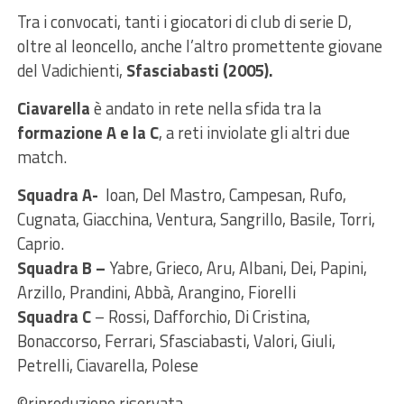
Tra i convocati, tanti i giocatori di club di serie D,
oltre al leoncello, anche l’altro promettente giovane
del Vadichienti,
Sfasciabasti (2005).
Ciavarella
è andato in rete nella sfida tra la
formazione A e la C
, a reti inviolate gli altri due
match.
Squadra A-
Ioan, Del Mastro, Campesan, Rufo,
Cugnata, Giacchina, Ventura, Sangrillo, Basile, Torri,
Caprio.
Squadra B –
Yabre, Grieco, Aru, Albani, Dei, Papini,
Arzillo, Prandini, Abbà, Arangino, Fiorelli
Squadra C
– Rossi, Dafforchio, Di Cristina,
Bonaccorso, Ferrari, Sfasciabasti, Valori, Giuli,
Petrelli, Ciavarella, Polese
©riproduzione riservata