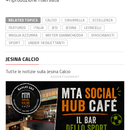
RELATED TOPICS
CALCIO
CIAVARELLA
ECCELLENZA
FEATURED
ITALIA
JESI
JESINA
LEONCELLI
MAGLIA AZZURRA
MISTER GIANNICHEDDA
SFASCIABASTI
SPORT
UNDER 18 DILETTANTI
JESINA CALCIO
Tutte le notizie sulla Jesina Calcio
ADVERTISEMENT