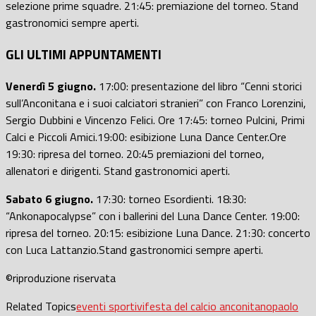
selezione prime squadre. 21:45: premiazione del torneo. Stand
gastronomici sempre aperti.
GLI ULTIMI APPUNTAMENTI
Venerdì 5 giugno.
17:00: presentazione del libro “Cenni storici
sull’Anconitana e i suoi calciatori stranieri” con Franco Lorenzini,
Sergio Dubbini e Vincenzo Felici. Ore 17:45: torneo Pulcini, Primi
Calci e Piccoli Amici.19:00: esibizione Luna Dance Center.Ore
19:30: ripresa del torneo. 20:45 premiazioni del torneo,
allenatori e dirigenti. Stand gastronomici aperti.
Sabato 6 giugno.
17:30: torneo Esordienti. 18:30:
“Ankonapocalypse” con i ballerini del Luna Dance Center. 19:00:
ripresa del torneo. 20:15: esibizione Luna Dance. 21:30: concerto
con Luca Lattanzio.Stand gastronomici sempre aperti.
©️
riproduzione riservata
Related Topics
eventi sportivi
festa del calcio anconitano
paolo