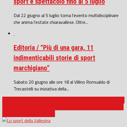
sport e spettacolo fino al 5 luglio
Dal 22 giugno al 5 luglio torna l’evento multidisciplinare
che anima l’estate chiaravallese. Oltre...
Editoria / “Più di una gara, 11
indimenticabili storie di sport
marchigiano”
Sabato 20 giugno alle ore 18 al Villino Romualdo di
Trecastelli su iniziativa della...
Jesi / A Danilo Cataldi l’11° edizione del ‘Premio Renato Cesarini’
Eventi / Ancona e il vecchio calcio: l’esposizione di collezionismo
materiale ultras e subbuteo