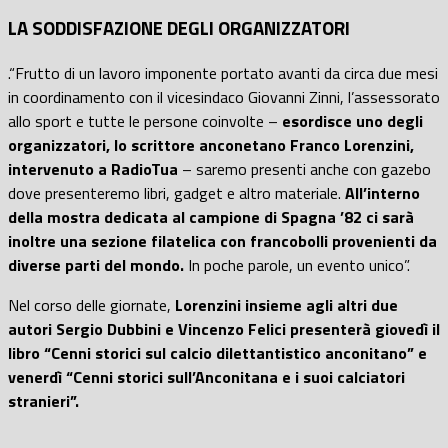
LA SODDISFAZIONE DEGLI ORGANIZZATORI
.
“Frutto di un lavoro imponente portato avanti da circa due mesi
in coordinamento con il vicesindaco Giovanni Zinni, l’assessorato
allo sport e tutte le persone coinvolte –
esordisce uno degli
organizzatori, lo scrittore anconetano Franco Lorenzini,
intervenuto a RadioTua
– saremo presenti anche con gazebo
dove presenteremo libri, gadget e altro materiale.
All’interno
della mostra dedicata al campione di Spagna ’82 ci sarà
inoltre una sezione filatelica con francobolli provenienti da
diverse parti del mondo.
In poche parole, un evento unico”.
Nel corso delle giornate,
Lorenzini insieme agli altri due
autori Sergio Dubbini e Vincenzo Felici presenterà giovedì il
libro “Cenni storici sul calcio dilettantistico anconitano” e
venerdì “Cenni storici sull’Anconitana e i suoi calciatori
stranieri”.