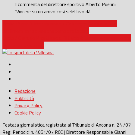
Il commenta del direttore sportivo Alberto Puerini:
“Vincere su un arrivo così selettivo dà...
Basket Serie B Interregionale / Goldengas Senigallia, due
settimane per sapere che campionato sarà
Calcio / Osvaldo Presti lascia: “il Calcio è talmente cambiato che
non mi ci ritrovo più”
Redazione
Pubblicità
Privacy Policy
Cookie Policy
Testata giornalistica registrata al Tribunale di Ancona n. 24 /07
Reg. Periodici n. 4051/07 RCC | Direttore Responsabile Gianni