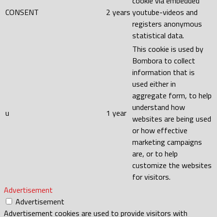
cookie via embedded
CONSENT
2 years
youtube-videos and
registers anonymous
statistical data.
This cookie is used by
Bombora to collect
information that is
used either in
aggregate form, to help
understand how
u
1 year
websites are being used
or how effective
marketing campaigns
are, or to help
customize the websites
for visitors.
Advertisement
Advertisement
Advertisement cookies are used to provide visitors with