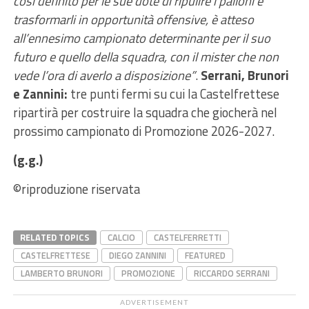
così definito per le sue dote di ripulire i palloni e
trasformarli in opportunità offensive, è atteso
all’ennesimo campionato determinante per il suo
futuro e quello della squadra, con il mister che non
vede l’ora di averlo a disposizione”
.
Serrani, Brunori
e Zannini:
tre punti fermi su cui la Castelfrettese
ripartirà per costruire la squadra che giocherà nel
prossimo campionato di Promozione 2026-2027.
(g.g.)
©riproduzione riservata
RELATED TOPICS
CALCIO
CASTELFERRETTI
CASTELFRETTESE
DIEGO ZANNINI
FEATURED
LAMBERTO BRUNORI
PROMOZIONE
RICCARDO SERRANI
ADVERTISEMENT