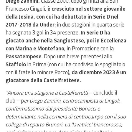
Diego Zannini.
Classe 2000, dopo gli inizi alla San
Francesco Cingoli,
è cresciuto nel settore giovanile
della Jesina, con cui ha debuttato in Serie D nel
2017-2018 da Under
: in due stagioni in quarta serie
ha segnato 3 gol in 34 presenze.
In Serie D ha
giocato anche nella Sangiustese, poi in Eccellenza
con Marina e Montefano
, in Promozione con la
Passatempese
. Dopo una breve parentesi allo
Staffolo
in Prima (con cui ha condiviso lo spogliatoio
con il fratello minore Rocco),
da dicembre 2023 è un
giocatore della Castelfrettese.
“Ancora una stagione a Castelferretti
– conclude il
club – p
er Diego Zannini, centrocampista di Cingoli,
confermatissimo dal presidente Bonacci e
determinante nella cerniera di centrocampo con il suo
collega di reparto Brunori. La ‘lavatrice’ biancorossa,