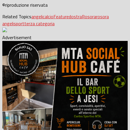
©riproduzione riservata
Related Topics
angeli
calcio
Featured
ostra
Rosora
rosora
angeli
sport
terza categoria
Advertisement