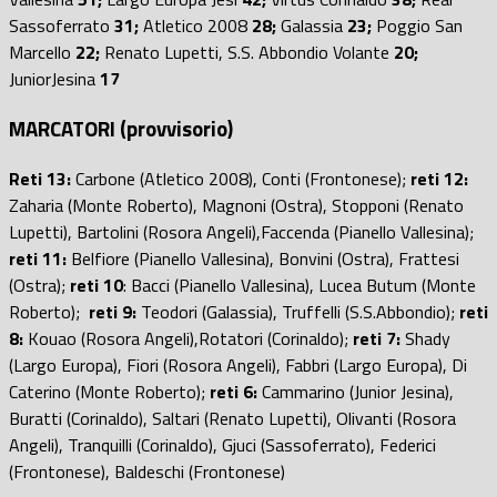
Sassoferrato
31;
Atletico 2008
28;
Galassia
23;
Poggio San
Marcello
22;
Renato Lupetti, S.S. Abbondio Volante
20;
JuniorJesina
17
MARCATORI (provvisorio)
Reti 13:
Carbone (Atletico 2008), Conti (Frontonese);
reti 12:
Zaharia (Monte Roberto), Magnoni (Ostra), Stopponi (Renato
Lupetti), Bartolini (Rosora Angeli),Faccenda (Pianello Vallesina);
reti 11:
Belfiore (Pianello Vallesina), Bonvini (Ostra), Frattesi
(Ostra);
reti 10
: Bacci (Pianello Vallesina), Lucea Butum (Monte
Roberto);
reti 9:
Teodori (Galassia), Truffelli (S.S.Abbondio);
reti
8:
Kouao (Rosora Angeli),Rotatori (Corinaldo);
reti 7:
Shady
(Largo Europa), Fiori (Rosora Angeli), Fabbri (Largo Europa), Di
Caterino (Monte Roberto);
reti 6:
Cammarino (Junior Jesina),
Buratti (Corinaldo), Saltari (Renato Lupetti), Olivanti (Rosora
Angeli), Tranquilli (Corinaldo), Gjuci (Sassoferrato), Federici
(Frontonese), Baldeschi (Frontonese)