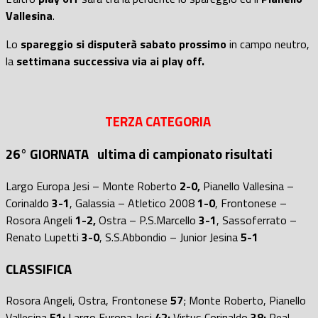
Vallesina
.
Lo
spareggio si disputerà sabato prossimo
in campo neutro,
la
settimana successiva via ai play off.
TERZA CATEGORIA
26° GIORNATA ultima di campionato risultati
Largo Europa Jesi – Monte Roberto
2-0,
Pianello Vallesina –
Corinaldo
3-1
,
Galassia – Atletico 2008
1-0
, Frontonese –
Rosora Angeli
1-2,
Ostra – P.S.Marcello
3-1
, Sassoferrato –
Renato Lupetti
3-0
, S.S.Abbondio – Junior Jesina
5-1
CLASSIFICA
Rosora Angeli, Ostra, Frontonese
57
; Monte Roberto, Pianello
Vallesina
51;
Largo Europa Jesi
42;
Virtus Corinaldo
38;
Real