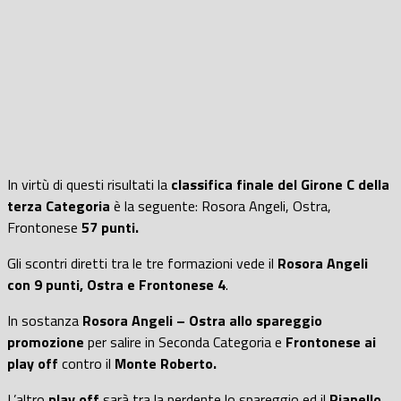
In virtù di questi risultati la
classifica finale del Girone C della
terza Categoria
è la seguente: Rosora Angeli, Ostra,
Frontonese
57 punti.
Gli scontri diretti tra le tre formazioni vede il
Rosora Angeli
con 9 punti, Ostra e Frontonese 4
.
In sostanza
Rosora Angeli – Ostra allo spareggio
promozione
per salire in Seconda Categoria e
Frontonese ai
play off
contro il
Monte Roberto.
L’altro
play off
sarà tra la perdente lo spareggio ed il
Pianello