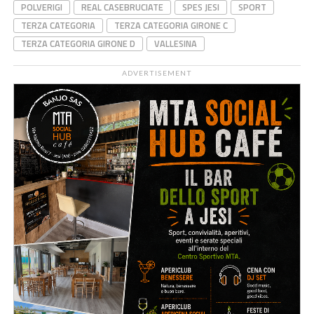
POLVERIGI
REAL CASEBRUCIATE
SPES JESI
SPORT
TERZA CATEGORIA
TERZA CATEGORIA GIRONE C
TERZA CATEGORIA GIRONE D
VALLESINA
ADVERTISEMENT