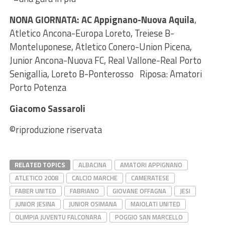
NONA GIORNATA: AC Appignano-Nuova Aquila
,
Atletico Ancona-Europa Loreto, Treiese B-
Monteluponese, Atletico Conero-Union Picena,
Junior Ancona-Nuova FC, Real Vallone-Real Porto
Senigallia, Loreto B-Ponterosso Riposa: Amatori
Porto Potenza
Giacomo Sassaroli
©riproduzione riservata
RELATED TOPICS
ALBACINA
AMATORI APPIGNANO
ATLETICO 2008
CALCIO MARCHE
CAMERATESE
FABER UNITED
FABRIANO
GIOVANE OFFAGNA
JESI
JUNIOR JESINA
JUNIOR OSIMANA
MAIOLATI UNITED
OLIMPIA JUVENTU FALCONARA
POGGIO SAN MARCELLO