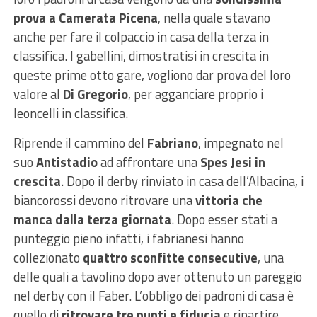
prova a Camerata Picena
, nella quale stavano
anche per fare il colpaccio in casa della terza in
classifica. I gabellini, dimostratisi in crescita in
queste prime otto gare, vogliono dar prova del loro
valore al
Di Gregorio
, per agganciare proprio i
leoncelli in classifica.
Riprende il cammino del
Fabriano
, impegnato nel
suo
Antistadio
ad affrontare una
Spes Jesi in
crescita
. Dopo il derby rinviato in casa dell’Albacina, i
biancorossi devono ritrovare una
vittoria che
manca dalla terza giornata
. Dopo esser stati a
punteggio pieno infatti, i fabrianesi hanno
collezionato
quattro sconfitte consecutive
, una
delle quali a tavolino dopo aver ottenuto un pareggio
nel derby con il Faber. L’obbligo dei padroni di casa è
quello di
ritrovare tre punti e fiducia
e ripartire