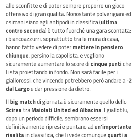
alle sconfitte e di poter sempre proporre un gioco
offensivo di gran qualità. Nonostante polverigiani ed
osimani siano agli antipodi in classifica (
ultima
contro seconda
) è tutto fuorché una gara scontata:
i biancoazzurri, soprattutto tra le mura di casa,
hanno fatto vedere di poter
mettere in pensiero
chiunque
, persino la capolista, e vogliono
sicuramente aumentare lo score di
cinque punti
che
li sta proiettando in fondo. Non sarà facile per i
giallorossi, che vincendo potrebbero però andare a
-2
dal Largo
e dar pressione da dietro.
Il
big match
di giornata è sicuramente quello dello
Scirea
tra
Maiolati United ed Albacina
. I gialloblu,
dopo un periodo difficile, sembrano essersi
definitivamente ripresi e puntano ad
un’importante
risalita
in classifica, che li vede comunque
quarti a