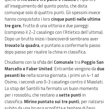
all’inseguimento del quinto posto, che dista
comunque solo di quattro punti. Gli spessini invece
hanno conquistato i loro
cinque punti nelle ultime
tre gare
, frutto di una vittoria e due pareggi
(compreso il 2-2 casalingo con l’Atletico dell’ultima).
Dopo un brutto inizio i biancoverdi sembrano aver
trovato la quadra
, e puntano a confermarlo passo
dopo passo per risalire la china in classifica.
Chiudiamo con la sfida del
Comunale
tra
Poggio San
Marcello e Faber United
. Entrambe vengono da
due
pesanti ko
nella scorsa giornata, i primi un 4-1 ad
Osimo, i secondi uno 0-3 casalingo contro il Maiolati.
Lo stop del Santilli ha fermato un buon momento
per i rossoblu, che restano a
sette punti
in
classifica.
Mirino puntato sui tre punti
, per rialzarsi
subito da una brusca sconfitta e tentare di farsi