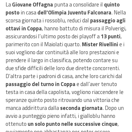
La
Giovane Offagna
punta a consolidare il
quinto
posto
in casa
dell’Olimpia Juventu Falconara
. Nella
scorsa giornata i rossoblu, reduci dal
passaggio agli
ottavi in Coppa
, hanno battuto di misura il Polverigi,
assicurandosi l’ultimo posto dei playoff a
13 punti
,
parimerito con il Maiolati quarto.
Mister Rivellini
e i
suoi vogliono dar continuità alle loro prestazioni e
prendere il largo in classifica, potendo contare su
due sfide difficili delle loro due dirette concorrenti.
D’altra parte i padroni di casa, anche loro carichi dal
passaggio del turno in Coppa
e dall’aver tenuto
testa in casa della capolista, vogliono riaccendere le
speranze quinto posto ritrovando una vittoria che
manca addirittura dalla
seconda giornata
. Dopo un
avvio a punteggio pieno infatti, i gialloblu hanno
ottenuto
un solo punto nelle successive cinque
,
ovviamente non abbastanza per poter essere