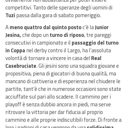
competitivi. Tanto delle speranze degli uomini di
Tuzi
passa dalla gara di sabato pomeriggio.
A
meno quattro dal quinto posto
c’è la
Junior
Jesina,
che dopo un
turno di riposo
, tre pareggi
consecutivi in campionato e il
passaggio del turno
in Coppa
nel derby contro il Largo, ha l’assoluta
volontà di tornare a vincere in casa del
Real
Casebruciate
. Gli jesini sono una squadra giovane e
propositiva, piena di giocatori di buona qualità, ma
mancano di cattiveria e di esperienza nel chiudere le
partite, tant’è che in numerose occasioni sono state
acciuffate sul pari allo scadere. Il cammino per i
playoff è senza dubbio ancora in piedi, ma serve
ritrovare la vittoria per dar fiducia al proprio
cammino e alle proprie indiscutibili forze. Di fronte a
loro i padroni di casa vengono da una
solidissima