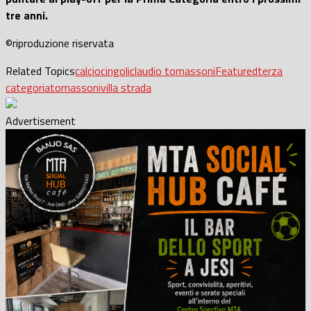
tre anni.
©riproduzione riservata
Related Topics
calcio
cingoli
claudio tomassoni
Featured
terza
categoria
tomassoni
villa strada
Advertisement