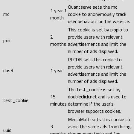
Quantserve sets the mc
1 year 1
mc
cookie to anonymously track
month
user behaviour on the website.
This cookie is set by pippio to
2
provide users with relevant
pxrc
months
advertisements and limit the
number of ads displayed.
RLCDN sets this cookie to
provide users with relevant
rlas3
1 year
advertisements and limit the
number of ads displayed.
The test_cookie is set by
15
doubleclick.net and is used to
test_cookie
minutes
determine if the user's
browser supports cookies.
MediaMath sets this cookie to
3
avoid the same ads from being
uuid
months
shown repeatedly and for