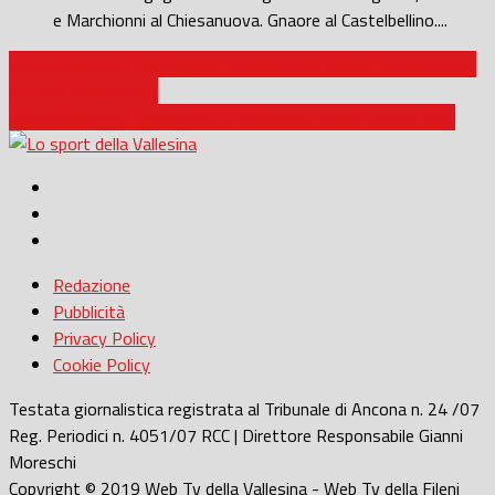
e Marchionni al Chiesanuova. Gnaore al Castelbellino....
Calcio Giovanile / La Giovane Ancona vince il Velox Giovanissimi:
2-1 alla Maceratese
Calcio Giovanile / Esordienti, il Giulianova vince il Torneo Cleti
Redazione
Pubblicità
Privacy Policy
Cookie Policy
Testata giornalistica registrata al Tribunale di Ancona n. 24 /07
Reg. Periodici n. 4051/07 RCC | Direttore Responsabile Gianni
Moreschi
Copyright © 2019 Web Tv della Vallesina - Web Tv della Fileni