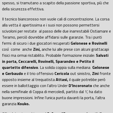
spesso, si tramutano a scapito della passione sportiva, più che
della sicurezza effettiva.
Il tecnico biancorosso non vuole cali di concentrazione. La corsa
alla vetta è apertissima e i suoi non possono permettersi
scivoloni per restate
al passo delle due inarrestabili Ostiamare e
Teramo, perciò dovrebbe affidarsi sulle garanzie. Tra i punti
fermi: di sicuro i due giocatori recuperati
Gelonese e Rovinelli
così
come
anche
Zini,
anche lui alle prese con alcuni grattacapi
fisici ma ormai ristabilito. Probabile formazione iniziale:
Salvati
in porta, Ceccarelli, Rovinelli, Sparandeo e Petito il
quartetto difensivo
. La solida coppia sulla mediana
Gelonese
e Gerbaudo
e il trio offensivo
Cericola
out sinistro,
Zini
fronte
opposto insieme al trequatista
Attasi,
il quale potrebbe però
essere in ballottaggio con l’altro Under
D’Incoronato
che anche
nella semifinale di Coppa di mercoledì, partito dal 1’, ha dato
buone impressioni. Infine l’unica punta davanti la porta, l’altra
garanzia
Kouko.