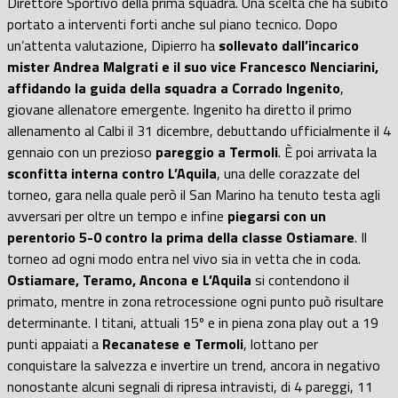
Direttore Sportivo della prima squadra. Una scelta che ha subito
portato a interventi forti anche sul piano tecnico. Dopo
un’attenta valutazione, Dipierro ha
sollevato dall’incarico
mister Andrea Malgrati e il suo vice Francesco Nenciarini,
affidando la guida della squadra a Corrado Ingenito
,
giovane allenatore emergente. Ingenito ha diretto il primo
allenamento al Calbi il 31 dicembre, debuttando ufficialmente il 4
gennaio con un prezioso
pareggio a Termoli
. È poi arrivata la
sconfitta interna contro L’Aquila
, una delle corazzate del
torneo, gara nella quale però il San Marino ha tenuto testa agli
avversari per oltre un tempo e infine
piegarsi con un
perentorio 5-0 contro la prima della classe Ostiamare
. Il
torneo ad ogni modo entra nel vivo sia in vetta che in coda.
Ostiamare, Teramo, Ancona e L’Aquila
si contendono il
primato, mentre in zona retrocessione ogni punto può risultare
determinante. I titani, attuali 15º e in piena zona play out a 19
punti appaiati a
Recanatese e Termoli
, lottano per
conquistare la salvezza e invertire un trend, ancora in negativo
nonostante alcuni segnali di ripresa intravisti, di 4 pareggi, 11