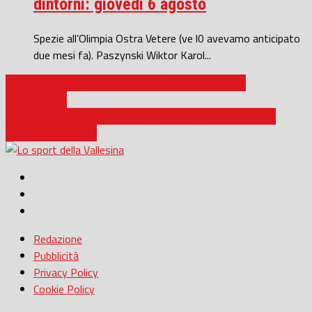
dintorni: giovedì 6 agosto
Spezie all’Olimpia Ostra Vetere (ve l0 avevamo anticipato
due mesi fa). Paszynski Wiktor Karol...
Calcio Serie D / Vigor Senigallia, c’è l’Ostiamare rullo
compressore
Seconda Categoria / L’Aurora Jesi si illude con Italia, Perlini
pareggia: 1-1 finale
Redazione
Pubblicità
Privacy Policy
Cookie Policy