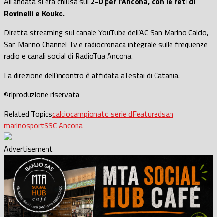
All’andata si era chiusa sul
2-0 per l’Ancona, con le reti di
Rovinelli e Kouko.
Diretta streaming sul canale YouTube dell’AC San Marino Calcio,
San Marino Channel Tv e radiocronaca integrale sulle frequenze
radio e canali social di RadioTua Ancona.
La direzione dell’incontro è affidata aTestai di Catania.
©riproduzione riservata
Related Topics
calcio
campionato serie d
Featured
san
marino
sport
SSC Ancona
Advertisement