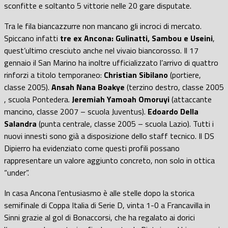
sconfitte e soltanto 5 vittorie nelle 20 gare disputate.
Tra le fila biancazzurre non mancano gli incroci di mercato.
Spiccano infatti
tre ex Ancona: Gulinatti, Sambou e Useini
,
quest’ultimo cresciuto anche nel vivaio biancorosso. Il 17
gennaio il San Marino ha inoltre ufficializzato l’arrivo di quattro
rinforzi a titolo temporaneo:
Christian Sibilano
(portiere,
classe 2005).
Ansah Nana Boakye
(terzino destro, classe 2005
, scuola Pontedera.
Jeremiah Yamoah Omoruyi
(attaccante
mancino, classe 2007 – scuola Juventus).
Edoardo Della
Salandra
(punta centrale, classe 2005 – scuola Lazio). Tutti i
nuovi innesti sono già a disposizione dello staff tecnico. Il DS
Dipierro ha evidenziato come questi profili possano
rappresentare un valore aggiunto concreto, non solo in ottica
“under”.
In casa Ancona l’entusiasmo è alle stelle dopo la storica
semifinale di Coppa Italia di Serie D, vinta 1-0 a Francavilla in
Sinni grazie al gol di Bonaccorsi, che ha regalato ai dorici