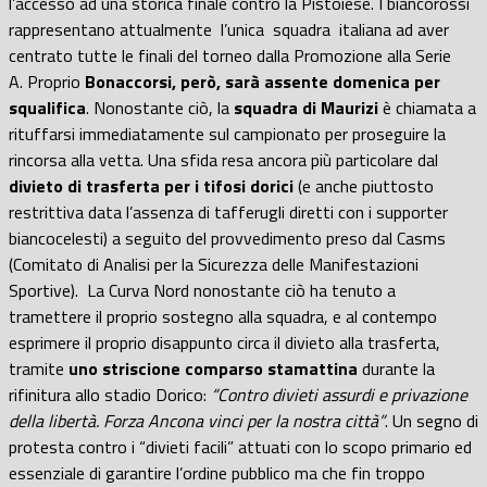
l’accesso ad una storica finale contro la Pistoiese. I biancorossi
rappresentano attualmente
l’unica
squadra
italiana ad aver
centrato tutte le finali del torneo dalla Promozione alla Serie
A. Proprio
Bonaccorsi, però, sarà assente domenica per
squalifica
. Nonostante ciò, la
squadra di Maurizi
è chiamata a
rituffarsi immediatamente sul campionato per proseguire la
rincorsa alla vetta. Una sfida resa ancora più particolare dal
divieto di trasferta per i tifosi dorici
(e anche piuttosto
restrittiva data l’assenza di tafferugli diretti con i supporter
biancocelesti) a seguito del provvedimento preso dal Casms
(Comitato di Analisi per la Sicurezza delle Manifestazioni
Sportive).
La Curva Nord nonostante ciò ha tenuto a
tramettere il proprio sostegno alla squadra, e al contempo
esprimere il proprio disappunto circa il divieto alla trasferta,
tramite
uno striscione comparso stamattina
durante la
rifinitura allo stadio Dorico:
“Contro divieti assurdi e privazione
della libertà. Forza Ancona vinci per la nostra città”
. Un segno di
protesta contro i “divieti facili” attuati con lo scopo primario ed
essenziale di garantire l’ordine pubblico ma che fin troppo