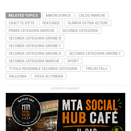
RELATED TOPICS
ANKON DORICA
CALCIO MARCHE
CASETTE D'ETE
FEATURED
OLIMPIA OSTRA VETERE
PRIMA CATEGORIA MARCHE
SECONDA CATEGORIA
SECONDA CATEGORIA GIRONE B
SECONDA CATEGORIA GIRONE C
SECONDA CATEGORIA GIRONE D
SECONDA CATEGORIA GIRONE F
SECONDA CATEGORIA MARCHE
SPORT
TITOLO REGIONALE SECONDA CATEGORIA
TRECASTELLI
VALLESINA
VISSO ALTONERA
ADVERTISEMENT