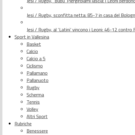
Jesi / Rugby, ‘Bubu’ Piergirolami lascia: i Leoni per
Jesi / Rugby, sconfitta netta: 85-7 in casa del Bolog
Jesi / Rugby, al ‘Latini’ vincono i Leoni: 46-12 contr
Sport in Vallesina
Basket
Calcio
Calcio a 5
Ciclismo
Pallamano
Pallanuoto
Rugby
Scherma
Tennis
Volley
Altri Sport
Rubriche
Benessere