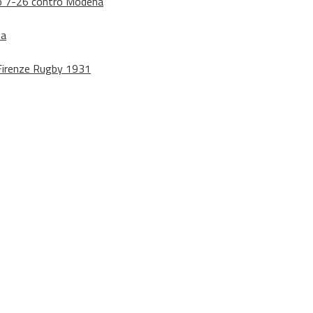
dono 7-26 contro Modena
na
o Firenze Rugby 1931