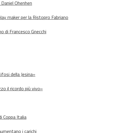
o Daniel Ohenhen
lay maker per la Ristopro Fabriano
rno di Francesco Gnecchi
ifosi della Jesina»
zo il ricordo più vivo»
i Coppa Italia
aumentano i carichi