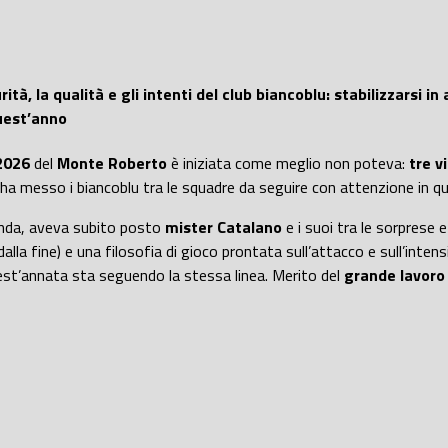
ità, la qualità e gli intenti del club biancoblu: stabilizzarsi i
quest’anno
2026
del
Monte Roberto
è iniziata come meglio non poteva:
tre v
e ha messo i biancoblu tra le squadre da seguire con attenzione in 
econda, aveva subito posto
mister Catalano
e i suoi tra le sorprese e 
lla fine) e una filosofia di gioco prontata sull’attacco e sull’inten
quest’annata sta seguendo la stessa linea. Merito del
grande lavoro 