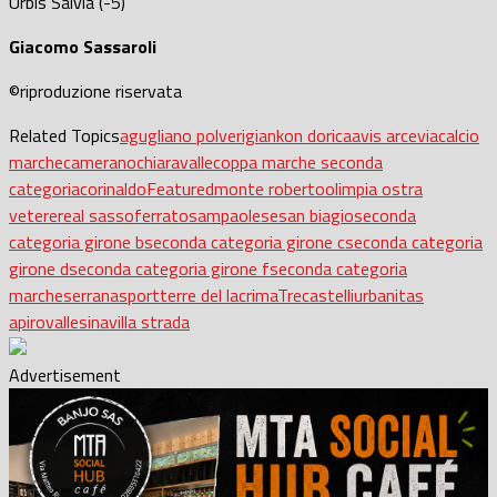
Urbis Salvia (-5)
Giacomo Sassaroli
©riproduzione riservata
Related Topics
agugliano polverigi
ankon dorica
avis arcevia
calcio
marche
camerano
chiaravalle
coppa marche seconda
categoria
corinaldo
Featured
monte roberto
olimpia ostra
vetere
real sassoferrato
sampaolese
san biagio
seconda
categoria girone b
seconda categoria girone c
seconda categoria
girone d
seconda categoria girone f
seconda categoria
marche
serrana
sport
terre del lacrima
Trecastelli
urbanitas
apiro
vallesina
villa strada
Advertisement