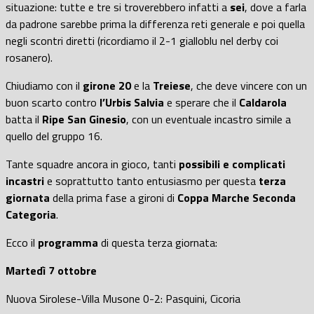
situazione: tutte e tre si troverebbero infatti a
sei
, dove a farla
da padrone sarebbe prima la differenza reti generale e poi quella
negli scontri diretti (ricordiamo il 2-1 gialloblu nel derby coi
rosanero).
Chiudiamo con il
girone 20
e la
Treiese
, che deve vincere con un
buon scarto contro
l’Urbis Salvia
e sperare che il
Caldarola
batta il
Ripe San Ginesio
, con un eventuale incastro simile a
quello del gruppo 16.
Tante squadre ancora in gioco, tanti
possibili e complicati
incastri
e soprattutto tanto entusiasmo per questa
terza
giornata
della prima fase a gironi di
Coppa Marche Seconda
Categoria
.
Ecco il
programma
di questa terza giornata:
Martedì 7 ottobre
Nuova Sirolese-Villa Musone 0-2: Pasquini, Cicoria