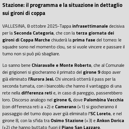
Stazione: il programma e la situazione in dettaglio
sui gironi di coppa
VALLESINA, 8 ottobre 2025-Tappa
infrasettimanale
decisiva
per la
Seconda Categoria
, che con la
terza giornata dei
gironi di Coppa Marche
chiuderà la
prima fase
del torneo: le
squadre sono nel momento clou, se si vuole vincere e passare il
turno non si può più sbagliare.
Lo sanno bene
Chiaravalle e Monte Roberto
, che al Comunale
dei grigioneri si giocheranno il primato del
girone 9
dopo aver
già eliminato
l’Aurora Jesi.
Chi vincerà otterrà il pass per la
seconda turnata, con i biancoblu che hanno il vantaggio di una
rete nella
differenza reti
e, in caso di pareggio, passerebbero
loro. Discorso analogo nel
girone 6,
dove
Palombina Vecchia
(con differenza reti a +2) e
Camerano
(+1) si giocheranno il
passaggio del turno dopo aver già eliminato l
‘SC Loreto
, e nel
girone 8, con la sfida tra
Osimo Stazione
(+3) e
Ankon Dorica
(+2) che hanno buttato fuori il
Piano San Lazzaro
.