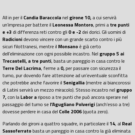
All in per il
Candia Baraccola
nel
girone 10,
a cui servirà
un’impresa per battere il
Leonessa Montoro
, primi a
tre punti
e +3
di differenza reti contro gli
0 e -2
dei dorici. Gli uomini di
Radicioni
devono vincere con un grande scarto contro i più
sicuri filottranesi, mentre il
Monsano
è già certo
dell’eliminazione con ogni possibile incastro. Nel
gruppo 5 ai
Trecastelli, a tre punti
, basta un pareggio in casa contro le
Terre Del Lacrima
, ferme a
0,
per passare con sicurezza il
turno, pur dovendo fare attenzione ad un’eventuale sconfitta
che potrebbe anche favorire il
Senigallia
(mentre ai biancorossi
di Latini servirà un mezzo miracolo). Stesso incastro nel
gruppo
7,
con la
Labor a
riposo a tre punti che può ancora sperare nel
passaggio del turno se
l’Agugliano Polverigi
(anch’esso a tre)
dovesse perdere in casa del
Colle 2006
(quota zero).
Parlando dei gironi a quattro squadre, in particolare il
14
, al
Real
Sassoferrato
basta un pareggio in casa contro la già eliminata