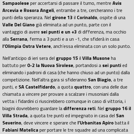
Sampaolese
per accertarsi di passare il turno, mentre
Avis
Arcevia e Rosora Angeli
, entrambe a tre, cercheranno i tre
punti della speranza. Nel
girone 13
il
Corinaldo
, ospite di una
Valle Del Giano
già eliminata ad un punto, parte con il
vantaggio di avere
sei punti e un +3
di differenza, ma occhio
alla
Serrana
, ferma a 3 punti e a un -1, che sfiderà in casa
l’Olimpia Ostra Vetere
, anch’essa eliminata con un solo punto.
Nell’anticipo di ieri sera del
gruppo 15
il
Villa Musone
ha
battuto per
0-2 la Nuova Sirolese
, portandosi a
sei punti
ed
eliminando i padroni di casa (che hanno chiuso ad un punto) dalla
competizione. Nell’altra gara si sfideranno
San Biagio
, a tre
punti, e
SA Castelfidardo
, a quota
quattro
, con una delle due
chiamata a vincere per provare a scalzare i musoniani dalla
vetta: i fidardini ci riuscirebbero comunque in caso di vittoria, i
biagini dovrebbero guardare la
differenza reti
. Nel
gruppo 16 il
Villa Strada
, a quota tre
punti ed impegnato in casa del
San
Severino
, deve vincere e sperare che
l’Urbanitas Apiro
batta il
Fabiani Matelica
per portare le tre squadre ad una complicata