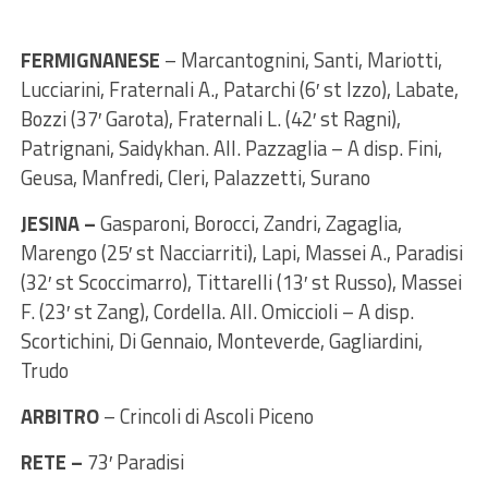
FERMIGNANESE
– Marcantognini, Santi, Mariotti,
Lucciarini, Fraternali A., Patarchi (6′ st Izzo), Labate,
Bozzi (37′ Garota), Fraternali L. (42′ st Ragni),
Patrignani, Saidykhan. All. Pazzaglia – A disp. Fini,
Geusa, Manfredi, Cleri, Palazzetti, Surano
JESINA –
Gasparoni, Borocci, Zandri, Zagaglia,
Marengo (25′ st Nacciarriti), Lapi, Massei A., Paradisi
(32′ st Scoccimarro), Tittarelli (13′ st Russo), Massei
F. (23′ st Zang), Cordella. All. Omiccioli – A disp.
Scortichini, Di Gennaio, Monteverde, Gagliardini,
Trudo
ARBITRO
– Crincoli di Ascoli Piceno
RETE –
73′ Paradisi