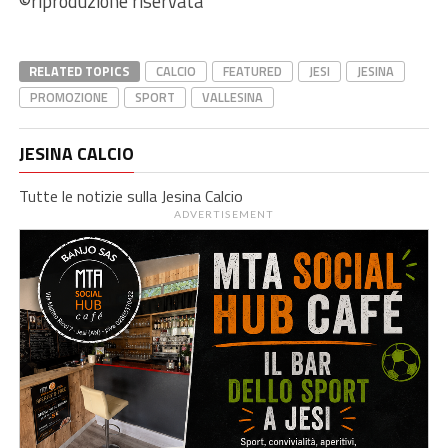
©riproduzione riservata
RELATED TOPICS
CALCIO
FEATURED
JESI
JESINA
PROMOZIONE
SPORT
VALLESINA
JESINA CALCIO
Tutte le notizie sulla Jesina Calcio
ADVERTISEMENT