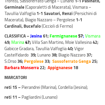
Tronto), Sassoferrato Genga – Lunano
1-1 Pasinato,
Germinale
(Caporaletti di Macerata), Vismara –
Tavullia Valfoglia
1-1 Savatori, Renzi
(Persichini di
Macerata), Biagio Nazzaro – Pergolese
1-1
Cardinali, Bucefalo
(Ciccioli di Fermo)
CLASSIFICA –
Jesina
61;
Fermignanese
57
;
Vismara
49;
Marina
47;
Villa San Martino, Moie Vallesina
42;
Gabicce Gradara, Tavullia Valfoglia
40;
Vigor
Castelfidardo
39;
Lunano
38;
Biagio Nazzaro
37
;
S.Orso
36;
Pergolese
33;
Sassoferrato
Genga
25;
Barbara Monserra
22;
Appignanese
18
MARCATORI
reti 15 –
Pierandrei (Marina), Cordella (Jesina);
reti 11 –
Pagliardini (Lunano)