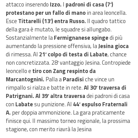
attacco inserendo
Izzo.
I
padroni di casa (7′)
protestano per un fallo di mano
in area leoncella.
Esce
Tittarelli (13′) entra Russo.
Il quadro tattico
della gara è mutato, le squadre si allungabo.
Sostanzialmente la
Fermignanese spinge
di più
aumentando la pressione offensiva, la
Jesina gioca
di rimessa. Al
21′ colpo di testa di Labate
, chance
non concretizzata. 28′ vantaggio Jesina. Contropiede
leoncello e
tiro con Zang respinto da
Marcantognini.
Palla a
Paradisi
che vince un
rimpallo si rialza e batte in rete.
Al 30′ traversa di
Patrignani. Al 39′ altra traversa
dei padroni di casa
con
Labate
su punizione. Al
44′ espulso Fraternali
A.
per doppia ammonizione. La gara praticamente
finisce qui. Il massimo torneo regionale, la prossima
stagione, con merito riavrà la Jesina