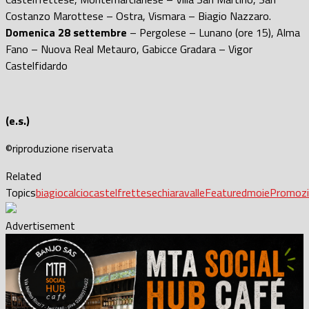
Costanzo Marottese – Ostra, Vismara – Biagio Nazzaro.
Domenica 28 settembre
– Pergolese – Lunano (ore 15), Alma
Fano – Nuova Real Metauro, Gabicce Gradara – Vigor
Castelfidardo
(e.s.)
©riproduzione riservata
Related
Topics
biagio
calcio
castelfrettese
chiaravalle
Featured
moie
Promoz
Advertisement