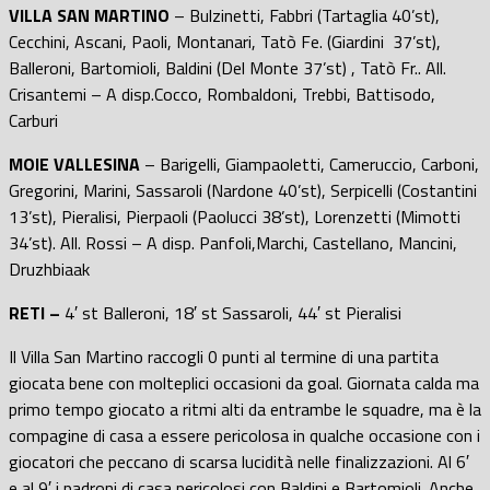
VILLA SAN MARTINO
– Bulzinetti, Fabbri (Tartaglia 40’st),
Cecchini, Ascani, Paoli, Montanari, Tatò Fe. (Giardini 37’st),
Balleroni, Bartomioli, Baldini (Del Monte 37’st) , Tatò Fr.. All.
Crisantemi – A disp.Cocco, Rombaldoni, Trebbi, Battisodo,
Carburi
MOIE VALLESINA
– Barigelli, Giampaoletti, Cameruccio, Carboni,
Gregorini, Marini, Sassaroli (Nardone 40’st), Serpicelli (Costantini
13’st), Pieralisi, Pierpaoli (Paolucci 38’st), Lorenzetti (Mimotti
34’st). All. Rossi – A disp. Panfoli,Marchi, Castellano, Mancini,
Druzhbiaak
RETI –
4′ st Balleroni, 18′ st Sassaroli, 44′ st Pieralisi
Il Villa San Martino raccogli 0 punti al termine di una partita
giocata bene con molteplici occasioni da goal. Giornata calda ma
primo tempo giocato a ritmi alti da entrambe le squadre, ma è la
compagine di casa a essere pericolosa in qualche occasione con i
giocatori che peccano di scarsa lucidità nelle finalizzazioni. Al 6′
e al 9′ i padroni di casa pericolosi con Baldini e Bartomioli. Anche