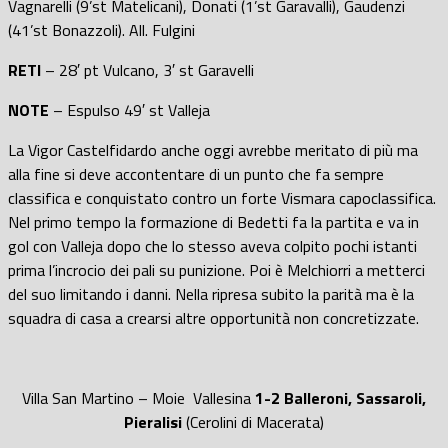
Vagnarelli (9’st Matelicani), Donati (1’st Garavalli), Gaudenzi
(41’st Bonazzoli). All. Fulgini
RETI
– 28′ pt Vulcano, 3′ st Garavelli
NOTE
– Espulso 49′ st Valleja
La Vigor Castelfidardo anche oggi avrebbe meritato di più ma
alla fine si deve accontentare di un punto che fa sempre
classifica e conquistato contro un forte Vismara capoclassifica.
Nel primo tempo la formazione di Bedetti fa la partita e va in
gol con Valleja dopo che lo stesso aveva colpito pochi istanti
prima l’incrocio dei pali su punizione. Poi è Melchiorri a metterci
del suo limitando i danni. Nella ripresa subito la parità ma è la
squadra di casa a crearsi altre opportunità non concretizzate.
Villa San Martino – Moie Vallesina
1-2 Balleroni, Sassaroli,
Pieralisi
(Cerolini di Macerata)