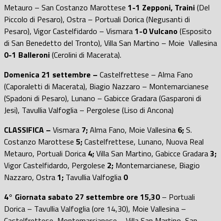
Metauro – San Costanzo Marottese
1-1 Zepponi, Traini
(Del
Piccolo di Pesaro), Ostra – Portuali Dorica (Negusanti di
Pesaro), Vigor Castelfidardo – Vismara
1-0 Vulcano
(Esposito
di San Benedetto del Tronto), Villa San Martino – Moie Vallesina
0-1 Balleroni
(Cerolini di Macerata).
Domenica 21 settembre
–
Castelfrettese – Alma Fano
(Caporaletti di Macerata), Biagio Nazzaro – Montemarcianese
(Spadoni di Pesaro), Lunano – Gabicce Gradara (Gasparoni di
Jesi), Tavullia Valfoglia – Pergolese (Liso di Ancona)
CLASSIFICA –
Vismara
7;
Alma Fano, Moie Vallesina
6;
S.
Costanzo Marottese
5;
Castelfrettese, Lunano, Nuova Real
Metauro, Portuali Dorica
4;
Villa San Martino, Gabicce Gradara
3;
Vigor Castelfidardo, Pergolese
2;
Montemarcianese, Biagio
Nazzaro, Ostra
1;
Tavullia Valfoglia
0
4° Giornata sabato 27 settembre ore 15,30
– Portuali
Dorica – Tavullia Valfoglia (ore 14,30), Moie Vallesina –
Castelfrettese, Montemarcianese – Villa San Martino, San