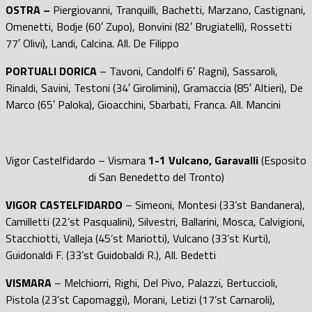
OSTRA –
Piergiovanni, Tranquilli, Bachetti, Marzano, Castignani,
Omenetti, Bodje (60′ Zupo), Bonvini (82′ Brugiatelli), Rossetti
77′ Olivi), Landi, Calcina. All. De Filippo
PORTUALI DORICA
– Tavoni, Candolfi 6′ Ragni), Sassaroli,
Rinaldi, Savini, Testoni (34′ Girolimini), Gramaccia (85′ Altieri), De
Marco (65′ Paloka), Gioacchini, Sbarbati, Franca. All. Mancini
Vigor Castelfidardo – Vismara
1-1 Vulcano, Garavalli
(Esposito
di San Benedetto del Tronto)
VIGOR CASTELFIDARDO
– Simeoni, Montesi (33’st Bandanera),
Camilletti (22’st Pasqualini), Silvestri, Ballarini, Mosca, Calvigioni,
Stacchiotti, Valleja (45’st Mariotti), Vulcano (33’st Kurti),
Guidonaldi F. (33’st Guidobaldi R.), All. Bedetti
VISMARA
– Melchiorri, Righi, Del Pivo, Palazzi, Bertuccioli,
Pistola (23’st Capomaggi), Morani, Letizi (17’st Carnaroli),