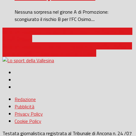
Nessuna sorpresa nel girone A di Promozione:
scongiurato il rischio B per l’FC Osimo....
Seconda Categoria / Vittoria di ‘corto muso’ per l’Aurora Jesi, 1-
0 sulla Serrana
Seconda Categoria / È iniziato il campionato: tabellini, risultati e
marcatori della 1^ giornata dei gironi B, C ed F
Redazione
Pubblicità
Privacy Policy
Cookie Policy
Testata giornalistica registrata al Tribunale di Ancona n. 24 /07