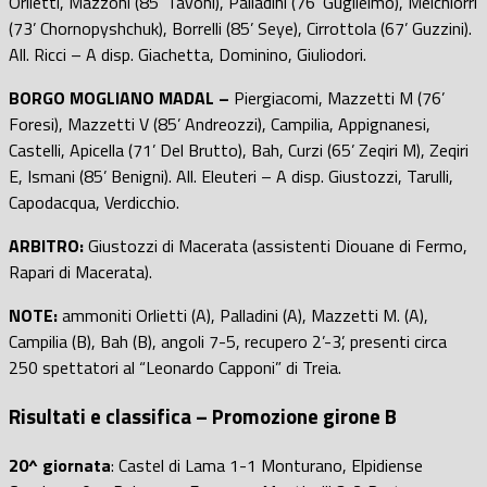
Orlietti, Mazzoni (85’ Tavoni), Palladini (76’ Guglielmo), Melchiorri
(73’ Chornopyshchuk), Borrelli (85’ Seye), Cirrottola (67’ Guzzini).
All. Ricci – A disp. Giachetta, Dominino, Giuliodori.
BORGO MOGLIANO MADAL –
Piergiacomi, Mazzetti M (76’
Foresi), Mazzetti V (85’ Andreozzi), Campilia, Appignanesi,
Castelli, Apicella (71’ Del Brutto), Bah, Curzi (65’ Zeqiri M), Zeqiri
E, Ismani (85’ Benigni). All. Eleuteri – A disp. Giustozzi, Tarulli,
Capodacqua, Verdicchio.
ARBITRO:
Giustozzi di Macerata (assistenti Diouane di Fermo,
Rapari di Macerata).
NOTE:
ammoniti Orlietti (A), Palladini (A), Mazzetti M. (A),
Campilia (B), Bah (B), angoli 7-5, recupero 2’-3’, presenti circa
250 spettatori al “Leonardo Capponi” di Treia.
Risultati e classifica – Promozione girone B
20^ giornata
: Castel di Lama 1-1 Monturano, Elpidiense