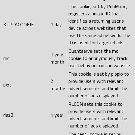
The cookie, set by PubMatic,
registers a unique ID that
identifies a returning user's
KTPCACOOKIE
1 day
device across websites that
use the same ad network. The
ID is used for targeted ads.
Quantserve sets the mc
1 year 1
mc
cookie to anonymously track
month
user behaviour on the website.
This cookie is set by pippio to
2
provide users with relevant
pxrc
months
advertisements and limit the
number of ads displayed.
RLCDN sets this cookie to
provide users with relevant
rlas3
1 year
advertisements and limit the
number of ads displayed.
The test_cookie is set by