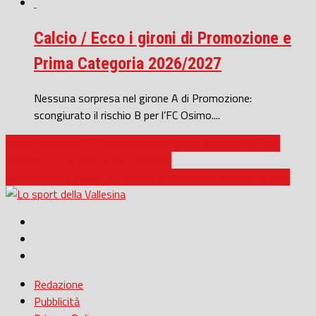
Calcio / Ecco i gironi di Promozione e
Prima Categoria 2026/2027
Nessuna sorpresa nel girone A di Promozione:
scongiurato il rischio B per l’FC Osimo....
Prima Categoria / Il Cupramontana sfiora l’impresa al “San
Giobbe”: 2-2 contro la Filottranese
Promozione / Girone A, Lunano e Alma Fano sempre in fuga
Redazione
Pubblicità