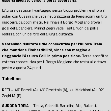
essersi involato verso la porta avversaria.
L’Aurora gestisce il vantaggio senza troppi problemi e sfiora il
poker con Guzzini che vede neutralizzarsi da Piergiacomi un tiro
rasoterra da pochi metri. Nel finale il Borgo Mogliano trova il
goal della bandiera: Mirlind Zeqiri vede Testa fuori dai pali e
realizza con un bel tiro dalla lunga distanza.
Ventesimo risultato utile consecutivo per l’Aurora Treia
che mantiene l’imbattibilità, vince con margine e
riaggancia l’Azzurra Colli in prima posizione.
Terza sconfitta
esterna consecutiva per il Borgo Mogliano che resta all’ottavo
posto a quota 24 punti.
Tabellino
RETI –
46’ Borrelli (A), 49’ Cirrottola (A), 71’ Melchiorri (A), 92’
Zeqiri M. (B)
AURORA TREIA –
Testa, Gabrielli, Bartolini, Alla, Ballanti,