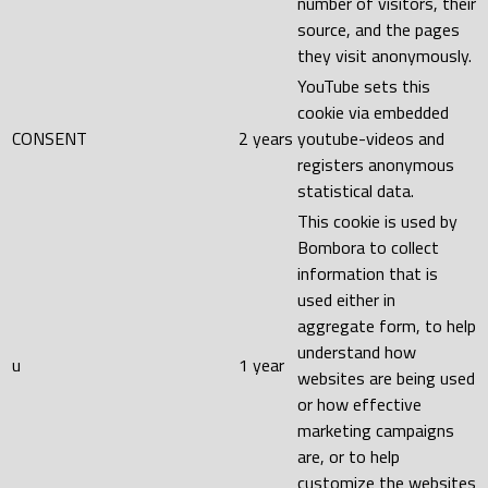
number of visitors, their
source, and the pages
they visit anonymously.
YouTube sets this
cookie via embedded
CONSENT
2 years
youtube-videos and
registers anonymous
statistical data.
This cookie is used by
Bombora to collect
information that is
used either in
aggregate form, to help
understand how
u
1 year
websites are being used
or how effective
marketing campaigns
are, or to help
customize the websites