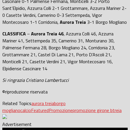
Cascinare 0-1 Palmense Fermana, Monticelli 3-2 Porto
Sant’Elpidio, Azzurra Colli 2-1 Grottammare, Azzurra Mariner 2-
0 Casette Verdini, Camerino 0-3 Settempeda, Vigor
Montecosaro 1-1 Corridonia,
Aurora Treia
3-1 Borgo Mogliano
CLASSIFICA
–
Aurora Treia 46
, Azzurra Colli 46, Azzurra
Mariner 41, Settempeda 35, Camerino 31, Monturano 30,
Palmense Fermana 28, Borgo Mogliano 24, Corridonia 23,
Grottammare 21, Castel Di Lama 21, Porto D’Ascoli 21,
Monticelli 21, Casette Verdini 21, Vigor Montecosaro 16,
Elpidiense Cascinare 14
Si ringrazia Cristiano Lambertucci
©riproduzione riservata
Related Topics
aurora treia
borgo
mogliano
calcio
Featured
Promozione
promozione girone b
treia
Advertisement