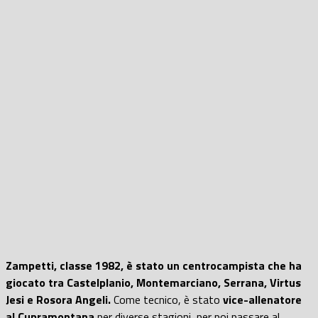
Zampetti, classe 1982, è stato un centrocampista che ha
giocato tra Castelplanio, Montemarciano, Serrana, Virtus
Jesi e Rosora Angeli.
Come tecnico, è stato
vice-allenatore
al Cupramontana
per diverse stagioni
,
per poi passare al