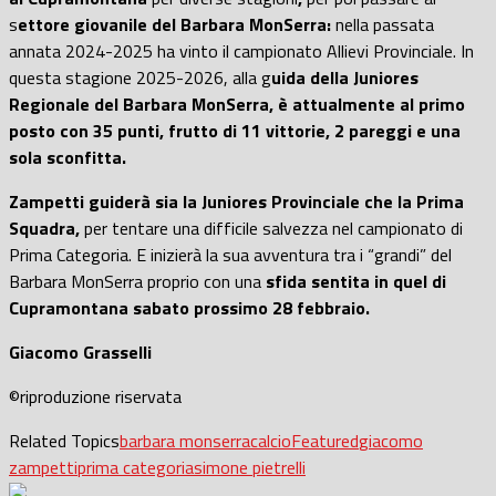
s
ettore giovanile del Barbara MonSerra:
nella passata
annata 2024-2025 ha vinto il campionato Allievi Provinciale. In
questa stagione 2025-2026, alla g
uida della Juniores
Regionale del Barbara MonSerra, è attualmente al primo
posto con 35 punti, frutto di 11 vittorie, 2 pareggi e una
sola sconfitta.
Zampetti guiderà sia la Juniores Provinciale che la Prima
Squadra,
per tentare una difficile salvezza nel campionato di
Prima Categoria. E inizierà la sua avventura tra i “grandi” del
Barbara MonSerra proprio con una
sfida sentita in quel di
Cupramontana sabato prossimo 28 febbraio.
Giacomo Grasselli
©riproduzione riservata
Related Topics
barbara monserra
calcio
Featured
giacomo
zampetti
prima categoria
simone pietrelli