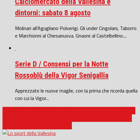
Calciomercato della Vallesina e
dintorni: sabato 8 agosto
Molinari all’Agugliano Polverigi. Gli under Cingolani, Taborro
e Marchionni al Chiesanuova. Gnaore al Castelbellino....
Serie D / Consensi per la Notte
Rossoblù della Vigor Senigallia
Apprezzate le nuove maglie, con la prima che ricorda quella
con cui la Vigor...
Eccellenza / Civitanovese e Fabriano Cerreto, novità in panchina
Calcio / Juniores Regionale U19, tabellini e marcatori della 25^
giornata: entriamo nel rush finale