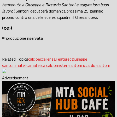
benvenuto a Giuseppe e Riccardo Santoni e augura loro buon
lavoro”.
Santoni debutterà domenica prossima 25 gennaio
proprio contro una delle sue ex squadre, il Chiesanuova.
(g.g.)
©riproduzione riservata
Related Topics
calcio
eccellenza
Featured
giuseppe
santoni
matelica
matelica calcio
mister santoni
riccardo santoni
Advertisement