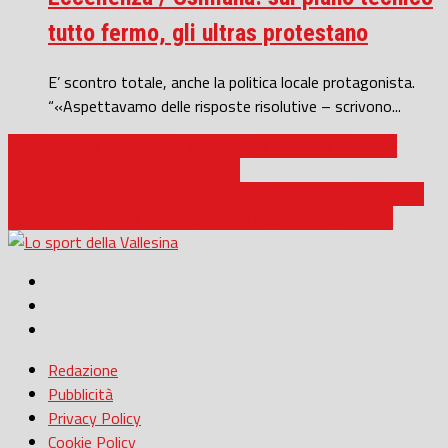
tutto fermo, gli ultras protestano
E’ scontro totale, anche la politica locale protagonista.
“«Aspettavamo delle risposte risolutive – scrivono...
Calcio / Prima Categoria B e C 25-26, il racconto della 16^
giornata: la fuga in zona play-off?
Calcio / Juniores Regionale Under 19 25-26, tabellini e risultati
della 20^ giornata e dei recuperi: che bagarre nel girone B!
Redazione
Pubblicità
Privacy Policy
Cookie Policy