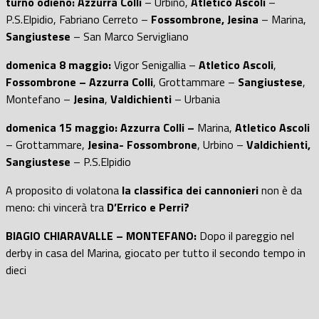
turno odieno: Azzurra Colli
– Urbino,
Atletico Ascoli
–
P.S.Elpidio, Fabriano Cerreto –
Fossombrone, Jesina
– Marina,
Sangiustese
– San Marco Servigliano
domenica 8 maggio:
Vigor Senigallia –
Atletico Ascoli
,
Fossombrone – Azzurra Colli
, Grottammare –
Sangiustese
,
Montefano –
Jesina
,
Valdichienti
– Urbania
domenica 15 maggio: Azzurra Colli –
Marina,
Atletico Ascoli
– Grottammare,
Jesina- Fossombrone
, Urbino –
Valdichienti,
Sangiustese
– P.S.Elpidio
A proposito di volatona
la classifica dei cannonieri
non è da
meno: chi vincerà tra
D’Errico e Perri?
BIAGIO CHIARAVALLE – MONTEFANO:
Dopo il pareggio nel
derby in casa del Marina, giocato per tutto il secondo tempo in
dieci