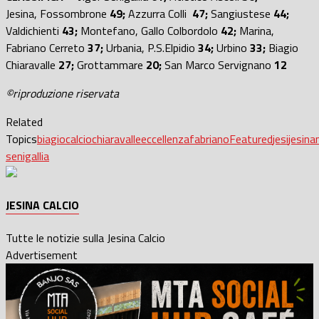
Jesina, Fossombrone
49;
Azzurra Colli
47;
Sangiustese
44;
Valdichienti
43;
Montefano, Gallo Colbordolo
42;
Marina,
Fabriano Cerreto
37;
Urbania, P.S.Elpidio
34;
Urbino
33;
Biagio
Chiaravalle
27;
Grottammare
20;
San Marco Servignano
12
©riproduzione riservata
Related
Topics
biagio
calcio
chiaravalle
eccellenza
fabriano
Featured
jesi
jesina
senigallia
JESINA CALCIO
Tutte le notizie sulla Jesina Calcio
Advertisement