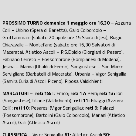
PROSSIMO TURNO domenica 1 maggio ore 16,30
– Azzurra
Colli – Urbino (Spera di Barletta), Gallo Colbordolo –
Grottammare (sabato 20 aprile ore 15 Skura di Jesi), Biagio
Chiaravalle – Montefano (sabato ore 16,30 Salvatori di
Macerata), Atletico Ascoli – P.S.Elpidio (Giorgiani di Pesaro),
Fabriano Cerreto – Fossombrone (Rompianesi di Modena),
Jesina – Marina (Ubaldi di Fermo), Sangiustese – San Marco
Servigliano (Barbatelli di Macerata), Urbania – Vigor Senigallia
(Samira Curia di Ascoli Piceno). Riposa Valdichienti
MARCATORI – reti 18:
D’Errico;
reti 17:
Perri;
reti 13:
Iori
(Sangiustese),Titone (Valdichienti);
reti 11:
Filiaggi (Azzurra
Colli);
reti 10:
Pesaresi (Vigor Senigallia);
reti 9:
Palazzi
(Fossombrone), Bartolini (Gallo Colbordolo), Mariani (Atletico
Ascoli), Galli (Atletico Ascoli)
CLASSIFICA
– Vigor Senigallia
61;
Atletico Ascoli
50;