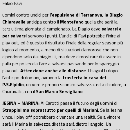
Fabio Favi
uomini contro undici per
l’espulsione di Terranova, la Biagio
Chiaravalle
anticipa contro il
Montefano
quella che sarà la
terz’ultima giornata di campionato. La Biagio deve
salvarsi e
per salvarsi
servono i punti. L’undici di Favi potrebbe finire ai
play out, ed è questo il risultato finale della regular season più
logico al momento, a meno di situazioni clamorose che non
dipendono solo dai biagiotti, ma deve dimostrare di essere in
palla per potercela fare a salvarsi passando per lo spareggio
play out.
Attenzione anche alle distanze
. I biagiotti dopo
l’anticipo di domani, avranno la
trasferta in casa del
P.S.Elpidio
, un vero e proprio scontro salvezza, ed a chiudere, a
Chiaravalle, con il
San Marco Servigliano
JESINA – MARINA:
Al Carotti passa il futuro degli uomini di
Strappini ma soprattutto per quelli di Mariani
. Se la Jesina
vince, i play off potrebbero diventare una realtà. Se a vincere
sarà il Marina la salvezza diretta sarà dietro l’angolo.
Un