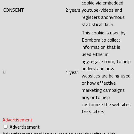
cookie via embedded
CONSENT
2 years
youtube-videos and
registers anonymous
statistical data.
This cookie is used by
Bombora to collect
information that is
used either in
aggregate form, to help
understand how
u
1 year
websites are being used
or how effective
marketing campaigns
are, or to help
customize the websites
for visitors.
Advertisement
Advertisement
Advertisement cookies are used to provide visitors with