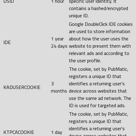
DSID
1 hour
specific user identity. It
contains a hashed/encrypted
unique ID.
Google DoubleClick IDE cookies
are used to store information
1 year
about how the user uses the
IDE
24 days
website to present them with
relevant ads and according to
the user profile.
The cookie, set by PubMatic,
registers a unique ID that
3
identifies a returning user's
KADUSERCOOKIE
months
device across websites that
use the same ad network. The
ID is used for targeted ads.
The cookie, set by PubMatic,
registers a unique ID that
identifies a returning user's
KTPCACOOKIE
1 day
device across websites that