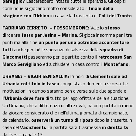
pareggio?
Lascerebbero intatte tutte le speranze. Gli ospiti
comunque si giocano molto considerato il
finale della
stagione con l’Urbino
in casa e la trasferta di
Colli del Tronto
.
FABRIANO CERRETO – FOSSOMBRONE:
Vale lo
stesso
dircorso fatto per Jesina – Marina
. Si gioca insomma per i tre
punti ma alla fine
un punto per uno potrebbe accontentare
tutti
anche perchè le speranze di salvezza della
squadra di
Giacometti
passeranno per le partite contro il
retrocesso San
Marco Servigliano
ed a chiudere in casa contro il
Montefano.
URBANIA – VIGOR SENIGALLIA:
L’undici di
Clementi sale ad
Urbania col titolo in tasca
conquistato domencia scorsa. Le
motivazioni in campo saranno ben diverse sulle due sponde e
l’Urbania deve fare
di tutto per approfittare della situazione.
Un Urbania, che a differenza di altre rivali, ha una partita in meno
da giocare considerato che nell’ultima giornata di campionato,
da calendario,
osserverà un turno di riposo
dopo la traserta in
casa del
Vadichienti.
La partita sarà trasmessa
in diretta tv
da Tvrs – canale 13.