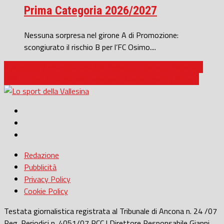
Prima Categoria 2026/2027
Nessuna sorpresa nel girone A di Promozione:
scongiurato il rischio B per l’FC Osimo....
Pallanuoto / Jesina in vasca al Passetto contro il Persiceto
JESI / Fioretto maschile, Francesco Cercaci vince a Rovigo
Redazione
Pubblicità
Privacy Policy
Cookie Policy
Testata giornalistica registrata al Tribunale di Ancona n. 24 /07
Reg. Periodici n. 4051/07 RCC | Direttore Responsabile Gianni